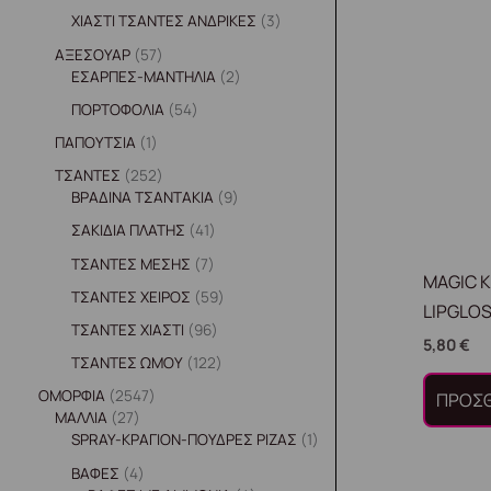
ΧΙΑΣΤΙ ΤΣΑΝΤΕΣ ΑΝΔΡΙΚΕΣ
3
ΑΞΕΣΟΥΑΡ
57
ΕΣΑΡΠΕΣ-ΜΑΝΤΗΛΙΑ
2
ΠΟΡΤΟΦΟΛΙΑ
54
ΠΑΠΟΥΤΣΙΑ
1
ΤΣΑΝΤΕΣ
252
ΒΡΑΔΙΝΑ ΤΣΑΝΤΑΚΙΑ
9
ΣΑΚΙΔΙΑ ΠΛΑΤΗΣ
41
ΤΣΑΝΤΕΣ ΜΕΣΗΣ
7
MAGIC 
ΤΣΑΝΤΕΣ ΧΕΙΡΟΣ
59
LIPGLOS
ΤΣΑΝΤΕΣ ΧΙΑΣΤΙ
96
5,80
€
ΤΣΑΝΤΕΣ ΩΜΟΥ
122
ΟΜΟΡΦΙΑ
2547
ΠΡΟΣΘ
ΜΑΛΛΙΑ
27
SPRAY-ΚΡΑΓΙΟΝ-ΠΟΥΔΡΕΣ ΡΙΖΑΣ
1
ΒΑΦΕΣ
4