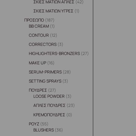
ΣΚΙΕΣ ΜΑΤΙΩΝ ΑΠΛΕΣ
42
ΣΚΙΕΣ ΜΑΤΙΩΝ ΥΓΡΕΣ
1
ΠΡΟΣΩΠΟ
187
BB CREAM
1
CONTOUR
12
CORRECTORS
3
HIGHLIGHTERS-BRONZERS
27
MAKE UP
16
SERUM-PRIMERS
28
SETTING SPRAYS
3
ΠΟΥΔΡΕΣ
27
LOOSE POWDER
3
ΑΠΛΕΣ ΠΟΥΔΡΕΣ
23
ΚΡΕΜΟΠΟΥΔΡΕΣ
0
ΡΟΥΖ
55
BLUSHERS
36