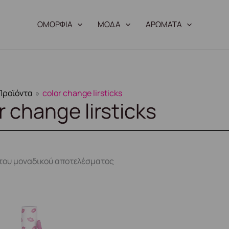
ΟΜΟΡΦΙΑ
ΜΟΔΑ
ΑΡΩΜΑΤΑ
Προϊόντα
color change lirsticks
r change lirsticks
του μοναδικού αποτελέσματος