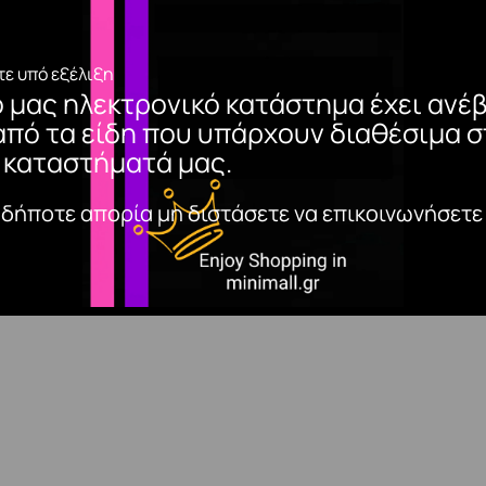
ε υπό εξέλιξη
ο μας ηλεκτρονικό κατάστημα έχει ανέβ
από τα είδη που υπάρχουν διαθέσιμα σ
 καταστήματά μας.
αδήποτε απορία μη διστάσετε να επικοινωνήσετε