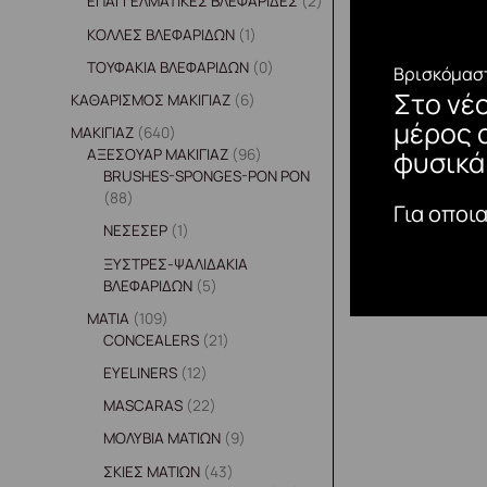
ΕΠΑΓΓΕΛΜΑΤΙΚΕΣ ΒΛΕΦΑΡΙΔΕΣ
2
ΚΟΛΛΕΣ ΒΛΕΦΑΡΙΔΩΝ
1
ΤΟΥΦΑΚΙΑ ΒΛΕΦΑΡΙΔΩΝ
0
Βρισκόμαστ
Στο νέ
ΚΑΘΑΡΙΣΜΟΣ ΜΑΚΙΓΙΑΖ
6
μέρος 
ΜΑΚΙΓΙΑΖ
640
φυσικά
ΑΞΕΣΟΥΑΡ ΜΑΚΙΓΙΑΖ
96
BRUSHES-SPONGES-PON PON
88
Για οποι
ΝΕΣΕΣΕΡ
1
ΞΥΣΤΡΕΣ-ΨΑΛΙΔΑΚΙΑ
ΒΛΕΦΑΡΙΔΩΝ
5
ΜΑΤΙΑ
109
CONCEALERS
21
EYELINERS
12
MASCARAS
22
ΜΟΛΥΒΙΑ ΜΑΤΙΩΝ
9
ΣΚΙΕΣ ΜΑΤΙΩΝ
43