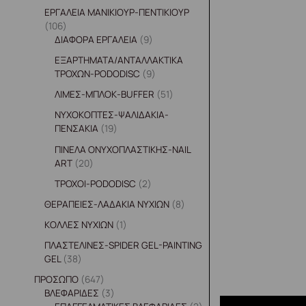
ΕΡΓΑΛΕΙΑ ΜΑΝΙΚΙΟΥΡ-ΠΕΝΤΙΚΙΟΥΡ
106
ΔΙΑΦΟΡΑ ΕΡΓΑΛΕΙΑ
9
ΕΞΑΡΤΗΜΑΤΑ/ΑΝΤΑΛΛΑΚΤΙΚΑ
ΤΡΟΧΩΝ-PODODISC
9
ΛΙΜΕΣ-ΜΠΛΟΚ-BUFFER
51
ΝΥΧΟΚΟΠΤΕΣ-ΨΑΛΙΔΑΚΙΑ-
ΠΕΝΣΑΚΙΑ
19
ΠΙΝΕΛΑ ΟΝΥΧΟΠΛΑΣΤΙΚΗΣ-NAIL
ART
20
ΤΡΟΧΟΙ-PODODISC
2
ΘΕΡΑΠΕΙΕΣ-ΛΑΔΑΚΙΑ ΝΥΧΙΩΝ
8
ΚΟΛΛΕΣ ΝΥΧΙΩΝ
1
ΠΛΑΣΤΕΛΙΝΕΣ-SPIDER GEL-PAINTING
GEL
38
ΠΡΟΣΩΠΟ
647
ΒΛΕΦΑΡΙΔΕΣ
3