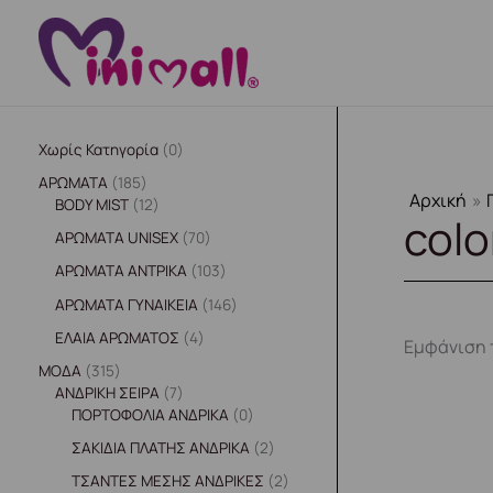
Μετάβαση
στο
περιεχόμενο
1
3
6
2
3
8
2
9
1
4
1
2
2
1
1
1
5
2
6
3
2
1
5
6
5
6
1
0
7
3
7
1
1
1
1
9
5
1
2
4
1
3
1
1
7
7
4
9
2
5
1
5
1
3
3
1
2
5
4
3
4
1
5
9
1
2
4
2
9
3
9
9
1
0
1
3
4
2
6
6
1
3
1
0
1
9
5
7
2
4
2
0
0
5
4
3
1
1
7
1
1
2
8
4
2
1
7
1
6
2
2
1
0
1
Π
Π
8
8
7
Π
8
Π
8
0
5
Π
Π
2
7
5
4
1
3
0
8
Π
5
4
5
Π
Π
Π
3
9
Π
8
6
8
4
Π
7
Π
Π
4
2
2
0
Π
1
6
2
Π
2
9
0
6
Π
Π
1
Π
5
Π
3
4
7
Π
Π
Π
Π
Π
Π
Π
Π
Π
Π
Π
5
Π
Π
8
9
Π
Π
Π
Π
Π
9
6
Π
Π
3
Π
Π
Π
Π
1
2
Π
6
0
Π
0
Π
Π
Π
2
Π
Π
Π
0
Π
7
Π
8
Χωρίς Κατηγορία
0
6
5
Ρ
Ρ
Π
Π
Π
Ρ
6
Ρ
5
Π
4
Ρ
Ρ
Π
Π
2
7
Π
7
9
Π
Ρ
Π
0
4
Ρ
Ρ
Ρ
Π
Π
Ρ
7
Π
Π
Π
Ρ
Π
Ρ
Ρ
Π
Π
Π
Π
Ρ
Π
Π
Π
Ρ
2
Π
3
Π
Ρ
Ρ
Π
Ρ
4
Ρ
Π
6
Π
Ρ
Ρ
Ρ
Ρ
Ρ
Ρ
Ρ
Ρ
Ρ
Ρ
Ρ
Π
Ρ
Ρ
Π
Π
Ρ
Ρ
Ρ
Ρ
Ρ
Π
Π
Ρ
Ρ
Π
Ρ
Ρ
Ρ
Ρ
Π
Π
Ρ
Π
8
Ρ
1
Ρ
Ρ
Ρ
Π
Ρ
Ρ
Ρ
Π
Ρ
Π
Ρ
Π
ΑΡΩΜΑΤΑ
185
Π
Π
Ο
Ο
Ρ
Ρ
Ρ
Ο
9
Ο
Π
Ρ
7
Ο
Ο
Ρ
Ρ
Π
Π
Ρ
Π
Π
Ρ
Ο
Ρ
Π
0
Ο
Ο
Ο
Ρ
Ρ
Ο
Π
Ρ
Ρ
Ρ
Ο
Ρ
Ο
Ο
Ρ
Ρ
Ρ
Ρ
Ο
Ρ
Ρ
Ρ
Ο
Π
Ρ
Π
Ρ
Ο
Ο
Ρ
Ο
Π
Ο
Ρ
Π
Ρ
Ο
Ο
Ο
Ο
Ο
Ο
Ο
Ο
Ο
Ο
Ο
Ρ
Ο
Ο
Ρ
Ρ
Ο
Ο
Ο
Ο
Ο
Ρ
Ρ
Ο
Ο
Ρ
Ο
Ο
Ο
Ο
Ρ
Ρ
Ο
Ρ
6
Ο
Π
Ο
Ο
Ο
Ρ
Ο
Ο
Ο
Ρ
Ο
Ρ
Ο
Ρ
Αρχική
BODY MIST
12
Ρ
Ρ
Ϊ
Ϊ
Ο
Ο
Ο
Ϊ
Π
Ϊ
Ρ
Ο
Π
Ϊ
Ϊ
Ο
Ο
Ρ
Ρ
Ο
Ρ
Ρ
Ο
Ϊ
Ο
Ρ
Π
Ϊ
Ϊ
Ϊ
Ο
Ο
Ϊ
Ρ
Ο
Ο
Ο
Ϊ
Ο
Ϊ
Ϊ
Ο
Ο
Ο
Ο
Ϊ
Ο
Ο
Ο
Ϊ
Ρ
Ο
Ρ
Ο
Ϊ
Ϊ
Ο
Ϊ
Ρ
Ϊ
Ο
Ρ
Ο
Ϊ
Ϊ
Ϊ
Ϊ
Ϊ
Ϊ
Ϊ
Ϊ
Ϊ
Ϊ
Ϊ
Ο
Ϊ
Ϊ
Ο
Ο
Ϊ
Ϊ
Ϊ
Ϊ
Ϊ
Ο
Ο
Ϊ
Ϊ
Ο
Ϊ
Ϊ
Ϊ
Ϊ
Ο
Ο
Ϊ
Ο
Π
Ϊ
Ρ
Ϊ
Ϊ
Ϊ
Ο
Ϊ
Ϊ
Ϊ
Ο
Ϊ
Ο
Ϊ
Ο
colo
Ο
Ο
Ό
Ό
Ϊ
Ϊ
Ϊ
Ό
Ρ
Ό
Ο
Ϊ
Ρ
Ό
Ό
Ϊ
Ϊ
Ο
Ο
Ϊ
Ο
Ο
Ϊ
Ό
Ϊ
Ο
Ρ
Ό
Ό
Ό
Ϊ
Ϊ
Ό
Ο
Ϊ
Ϊ
Ϊ
Ό
Ϊ
Ό
Ό
Ϊ
Ϊ
Ϊ
Ϊ
Ό
Ϊ
Ϊ
Ϊ
Ό
Ο
Ϊ
Ο
Ϊ
Ό
Ό
Ϊ
Ό
Ο
Ό
Ϊ
Ο
Ϊ
Ό
Ό
Ό
Ό
Ό
Ό
Ό
Ό
Ό
Ό
Ό
Ϊ
Ό
Ό
Ϊ
Ϊ
Ό
Ό
Ό
Ό
Ό
Ϊ
Ϊ
Ό
Ό
Ϊ
Ό
Ό
Ό
Ό
Ϊ
Ϊ
Ό
Ϊ
Ρ
Ό
Ο
Ό
Ό
Ό
Ϊ
Ό
Ό
Ό
Ϊ
Ό
Ϊ
Ό
Ϊ
ΑΡΩΜΑΤΑ UNISEX
70
Ϊ
Ϊ
Ν
Ν
Ό
Ό
Ό
Ν
Ο
Ν
Ϊ
Ό
Ο
Ν
Ν
Ό
Ό
Ϊ
Ϊ
Ό
Ϊ
Ϊ
Ό
Ν
Ό
Ϊ
Ο
Ν
Ν
Ν
Ό
Ό
Ν
Ϊ
Ό
Ό
Ό
Ν
Ό
Ν
Ν
Ό
Ό
Ό
Ό
Ν
Ό
Ό
Ό
Ν
Ϊ
Ό
Ϊ
Ό
Ν
Ν
Ό
Ν
Ϊ
Ν
Ό
Ϊ
Ό
Ν
Ν
Ν
Ν
Ν
Ν
Ν
Ν
Ν
Ν
Ν
Ό
Ν
Ν
Ό
Ό
Ν
Ν
Ν
Ν
Ν
Ό
Ό
Ν
Ν
Ό
Ν
Ν
Ν
Ν
Ό
Ό
Ν
Ό
Ο
Ν
Ϊ
Ν
Ν
Ν
Ό
Ν
Ν
Ν
Ό
Ν
Ό
Ν
Ό
Ό
Ό
Τ
Τ
Ν
Ν
Ν
Τ
Ϊ
Τ
Ό
Ν
Ϊ
Ν
Ν
Ό
Ό
Ν
Ό
Ό
Ν
Τ
Ν
Ό
Ϊ
Τ
Τ
Τ
Ν
Ν
Ό
Ν
Ν
Ν
Ν
Τ
Ν
Ν
Ν
Ν
Τ
Ν
Ν
Ν
Τ
Ό
Ν
Ό
Ν
Τ
Ν
Τ
Ό
Τ
Ν
Ό
Ν
Τ
Τ
Τ
Τ
Τ
Τ
Τ
Τ
Τ
Ν
Τ
Τ
Ν
Ν
Τ
Τ
Τ
Ν
Ν
Τ
Τ
Ν
Τ
Τ
Τ
Τ
Ν
Ν
Τ
Ν
Ϊ
Τ
Ό
Τ
Τ
Ν
Τ
Τ
Ν
Τ
Ν
Τ
Ν
ΑΡΩΜΑΤΑ ΑΝΤΡΙΚΑ
103
Ν
Ν
Α
Α
Τ
Τ
Τ
Α
Ό
Α
Ν
Τ
Ό
Τ
Τ
Ν
Ν
Τ
Ν
Ν
Τ
Α
Τ
Ν
Ό
Α
Α
Α
Τ
Τ
Ν
Τ
Τ
Τ
Τ
Α
Τ
Τ
Τ
Τ
Α
Τ
Τ
Τ
Α
Ν
Τ
Ν
Τ
Α
Τ
Α
Ν
Α
Τ
Ν
Τ
Α
Α
Α
Α
Α
Α
Α
Α
Α
Τ
Α
Α
Τ
Τ
Α
Α
Α
Τ
Τ
Α
Α
Τ
Α
Α
Α
Α
Τ
Τ
Α
Τ
Ό
Α
Ν
Α
Α
Τ
Α
Α
Τ
Α
Τ
Α
Τ
ΑΡΩΜΑΤΑ ΓΥΝΑΙΚΕΙΑ
146
Τ
Τ
Α
Α
Α
Ν
Τ
Α
Ν
Α
Α
Τ
Τ
Α
Τ
Τ
Α
Α
Τ
Ν
Α
Α
Τ
Α
Α
Α
Α
Α
Α
Α
Α
Α
Α
Α
Τ
Α
Τ
Α
Α
Τ
Α
Τ
Α
Α
Α
Α
Α
Α
Α
Α
Α
Α
Ν
Τ
Α
Α
Α
Α
Α
Α
Τ
Α
Τ
Α
Α
Α
Α
Α
Τ
Α
Α
Α
Α
Α
Τ
Α
ΕΛΑΙΑ ΑΡΩΜΑΤΟΣ
4
Εμφάνιση 
Α
Α
Α
Α
ΜΟΔΑ
315
ΑΝΔΡΙΚΗ ΣΕΙΡΑ
7
ΠΟΡΤΟΦΟΛΙΑ ΑΝΔΡΙΚΑ
0
ΣΑΚΙΔΙΑ ΠΛΑΤΗΣ ΑΝΔΡΙΚΑ
2
ΤΣΑΝΤΕΣ ΜΕΣΗΣ ΑΝΔΡΙΚΕΣ
2