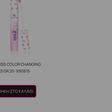
KISS COLOR CHANGING
S GR 20-990615
ΉΚΗ ΣΤΟ ΚΑΛΆΘΙ