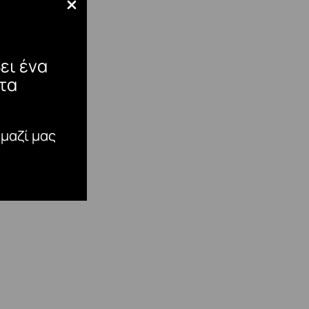
ει ένα
τα
 μαζί μας