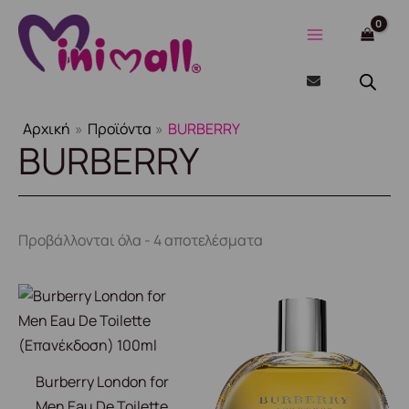
Sorted
3
6
2
1
4
1
2
1
1
5
2
6
3
2
1
5
6
5
6
1
0
7
3
7
1
1
1
9
5
1
2
4
1
3
1
1
7
7
4
9
2
1
5
1
3
3
1
2
5
4
3
4
1
5
9
1
2
4
2
9
3
9
1
0
1
3
4
2
6
6
1
3
1
0
1
9
5
7
2
4
2
0
0
5
4
3
1
7
1
1
2
8
4
2
1
7
1
6
2
2
1
1
8
9
2
1
5
1
2
3
9
1
Μετάβαση
by
1
Π
7
8
Π
8
5
Π
2
7
5
4
1
3
0
8
Π
5
4
5
Π
Π
Π
3
Π
8
6
8
4
Π
7
Π
Π
4
2
2
0
Π
1
6
2
2
9
0
6
Π
Π
1
Π
5
Π
3
4
7
Π
Π
Π
Π
Π
Π
Π
Π
Π
Π
5
Π
Π
8
9
Π
Π
Π
Π
Π
9
6
Π
Π
3
Π
Π
Π
Π
1
2
Π
0
Π
0
Π
Π
Π
2
Π
Π
Π
0
Π
7
Π
8
0
8
Π
Π
Π
Π
9
0
8
Π
6
στο
latest
5
Ρ
Π
6
Ρ
5
4
Ρ
Π
Π
2
7
Π
7
9
Π
Ρ
Π
0
4
Ρ
Ρ
Ρ
Π
Ρ
7
Π
Π
Π
Ρ
Π
Ρ
Ρ
Π
Π
Π
Π
Ρ
Π
Π
Π
2
Π
3
Π
Ρ
Ρ
Π
Ρ
4
Ρ
Π
6
Π
Ρ
Ρ
Ρ
Ρ
Ρ
Ρ
Ρ
Ρ
Ρ
Ρ
Π
Ρ
Ρ
Π
Π
Ρ
Ρ
Ρ
Ρ
Ρ
Π
Π
Ρ
Ρ
Π
Ρ
Ρ
Ρ
Ρ
Π
Π
Ρ
8
Ρ
1
Ρ
Ρ
Ρ
Π
Ρ
Ρ
Ρ
Π
Ρ
Π
Ρ
Π
6
Π
Ρ
Ρ
Ρ
Ρ
Π
Π
Π
Ρ
Π
περιεχόμενο
Π
Ο
Ρ
9
Ο
Π
7
Ο
Ρ
Ρ
Π
Π
Ρ
Π
Π
Ρ
Ο
Ρ
Π
0
Ο
Ο
Ο
Ρ
Ο
Π
Ρ
Ρ
Ρ
Ο
Ρ
Ο
Ο
Ρ
Ρ
Ρ
Ρ
Ο
Ρ
Ρ
Ρ
Π
Ρ
Π
Ρ
Ο
Ο
Ρ
Ο
Π
Ο
Ρ
Π
Ρ
Ο
Ο
Ο
Ο
Ο
Ο
Ο
Ο
Ο
Ο
Ρ
Ο
Ο
Ρ
Ρ
Ο
Ο
Ο
Ο
Ο
Ρ
Ρ
Ο
Ο
Ρ
Ο
Ο
Ο
Ο
Ρ
Ρ
Ο
6
Ο
Π
Ο
Ο
Ο
Ρ
Ο
Ο
Ο
Ρ
Ο
Ρ
Ο
Ρ
Π
Ρ
Ο
Ο
Ο
Ο
Ρ
Ρ
Ρ
Ο
Ρ
Ρ
Ϊ
Ο
Π
Ϊ
Ρ
Π
Ϊ
Ο
Ο
Ρ
Ρ
Ο
Ρ
Ρ
Ο
Ϊ
Ο
Ρ
Π
Ϊ
Ϊ
Ϊ
Ο
Ϊ
Ρ
Ο
Ο
Ο
Ϊ
Ο
Ϊ
Ϊ
Ο
Ο
Ο
Ο
Ϊ
Ο
Ο
Ο
Ρ
Ο
Ρ
Ο
Ϊ
Ϊ
Ο
Ϊ
Ρ
Ϊ
Ο
Ρ
Ο
Ϊ
Ϊ
Ϊ
Ϊ
Ϊ
Ϊ
Ϊ
Ϊ
Ϊ
Ϊ
Ο
Ϊ
Ϊ
Ο
Ο
Ϊ
Ϊ
Ϊ
Ϊ
Ϊ
Ο
Ο
Ϊ
Ϊ
Ο
Ϊ
Ϊ
Ϊ
Ϊ
Ο
Ο
Ϊ
Π
Ϊ
Ρ
Ϊ
Ϊ
Ϊ
Ο
Ϊ
Ϊ
Ϊ
Ο
Ϊ
Ο
Ϊ
Ο
Ρ
Ο
Ϊ
Ϊ
Ϊ
Ϊ
Ο
Ο
Ο
Ϊ
Ο
Ο
Ό
Ϊ
Ρ
Ό
Ο
Ρ
Ό
Ϊ
Ϊ
Ο
Ο
Ϊ
Ο
Ο
Ϊ
Ό
Ϊ
Ο
Ρ
Ό
Ό
Ό
Ϊ
Ό
Ο
Ϊ
Ϊ
Ϊ
Ό
Ϊ
Ό
Ό
Ϊ
Ϊ
Ϊ
Ϊ
Ό
Ϊ
Ϊ
Ϊ
Ο
Ϊ
Ο
Ϊ
Ό
Ό
Ϊ
Ό
Ο
Ό
Ϊ
Ο
Ϊ
Ό
Ό
Ό
Ό
Ό
Ό
Ό
Ό
Ό
Ό
Ϊ
Ό
Ό
Ϊ
Ϊ
Ό
Ό
Ό
Ό
Ό
Ϊ
Ϊ
Ό
Ό
Ϊ
Ό
Ό
Ό
Ό
Ϊ
Ϊ
Ό
Ρ
Ό
Ο
Ό
Ό
Ό
Ϊ
Ό
Ό
Ό
Ϊ
Ό
Ϊ
Ό
Ϊ
Ο
Ϊ
Ό
Ό
Ό
Ό
Ϊ
Ϊ
Ϊ
Ό
Ϊ
Ϊ
Ν
Ό
Ο
Ν
Ϊ
Ο
Ν
Ό
Ό
Ϊ
Ϊ
Ό
Ϊ
Ϊ
Ό
Ν
Ό
Ϊ
Ο
Ν
Ν
Ν
Ό
Ν
Ϊ
Ό
Ό
Ό
Ν
Ό
Ν
Ν
Ό
Ό
Ό
Ό
Ν
Ό
Ό
Ό
Ϊ
Ό
Ϊ
Ό
Ν
Ν
Ό
Ν
Ϊ
Ν
Ό
Ϊ
Ό
Ν
Ν
Ν
Ν
Ν
Ν
Ν
Ν
Ν
Ν
Ό
Ν
Ν
Ό
Ό
Ν
Ν
Ν
Ν
Ν
Ό
Ό
Ν
Ν
Ό
Ν
Ν
Ν
Ν
Ό
Ό
Ν
Ο
Ν
Ϊ
Ν
Ν
Ν
Ό
Ν
Ν
Ν
Ό
Ν
Ό
Ν
Ό
Ϊ
Ό
Ν
Ν
Ν
Ν
Ό
Ό
Ό
Ν
Ό
Αρχική
Προϊόντα
BURBERRY
Ό
Τ
Ν
Ϊ
Τ
Ό
Ϊ
Ν
Ν
Ό
Ό
Ν
Ό
Ό
Ν
Τ
Ν
Ό
Ϊ
Τ
Τ
Τ
Ν
Ό
Ν
Ν
Ν
Ν
Τ
Ν
Ν
Ν
Ν
Τ
Ν
Ν
Ν
Ό
Ν
Ό
Ν
Τ
Ν
Τ
Ό
Τ
Ν
Ό
Ν
Τ
Τ
Τ
Τ
Τ
Τ
Τ
Τ
Ν
Τ
Τ
Ν
Ν
Τ
Τ
Τ
Ν
Ν
Τ
Τ
Ν
Τ
Τ
Τ
Τ
Ν
Ν
Τ
Ϊ
Τ
Ό
Τ
Τ
Ν
Τ
Τ
Ν
Τ
Ν
Τ
Ν
Ό
Ν
Τ
Τ
Τ
Ν
Ν
Ν
Τ
Ν
BURBERRY
Ν
Α
Τ
Ό
Α
Ν
Ό
Τ
Τ
Ν
Ν
Τ
Ν
Ν
Τ
Α
Τ
Ν
Ό
Α
Α
Α
Τ
Ν
Τ
Τ
Τ
Τ
Α
Τ
Τ
Τ
Τ
Α
Τ
Τ
Τ
Ν
Τ
Ν
Τ
Α
Τ
Α
Ν
Α
Τ
Ν
Τ
Α
Α
Α
Α
Α
Α
Α
Α
Τ
Α
Α
Τ
Τ
Α
Α
Α
Τ
Τ
Α
Α
Τ
Α
Α
Α
Α
Τ
Τ
Α
Ό
Α
Ν
Α
Α
Τ
Α
Α
Τ
Α
Τ
Α
Τ
Ν
Τ
Α
Α
Α
Τ
Τ
Τ
Α
Τ
Τ
Α
Ν
Τ
Ν
Α
Α
Τ
Τ
Α
Τ
Τ
Α
Α
Τ
Ν
Α
Τ
Α
Α
Α
Α
Α
Α
Α
Α
Α
Α
Α
Τ
Α
Τ
Α
Α
Τ
Α
Τ
Α
Α
Α
Α
Α
Α
Α
Α
Α
Ν
Τ
Α
Α
Α
Α
Τ
Α
Α
Α
Α
Α
Α
Τ
Α
Τ
Α
Α
Α
Α
Α
Τ
Α
Α
Α
Α
Α
Τ
Α
Α
Α
Α
Α
Α
Προβάλλονται όλα - 4 αποτελέσματα
Burberry London for
Men Eau De Toilette