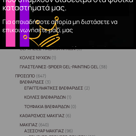
ΕΞΑΡΤΗΜΑΤΑ/ΑΝΤΑΛΛΑΚΤΙΚΑ ΤΡΟΧΩΝ-PODODISC
9
καταστήματά μας.
ΛΙΜΕΣ-ΜΠΛΟΚ-BUFFER
51
Για οποιαδήποτε απορία μη διστάσετε να
ΝΥΧΟΚΟΠΤΕΣ-ΨΑΛΙΔΑΚΙΑ-ΠΕΝΣΑΚΙΑ
19
επικοινωνήσετε μαζί μας
ΠΙΝΕΛΑ ΟΝΥΧΟΠΛΑΣΤΙΚΗΣ-NAIL ART
20
ΤΡΟΧΟΙ-PODODISC
2
ΘΕΡΑΠΕΙΕΣ-ΛΑΔΑΚΙΑ ΝΥΧΙΩΝ
8
ΚΟΛΛΕΣ ΝΥΧΙΩΝ
1
ΠΛΑΣΤΕΛΙΝΕΣ-SPIDER GEL-PAINTING GEL
38
ΠΡΟΣΩΠΟ
647
ΒΛΕΦΑΡΙΔΕΣ
3
ΕΠΑΓΓΕΛΜΑΤΙΚΕΣ ΒΛΕΦΑΡΙΔΕΣ
2
ΚΟΛΛΕΣ ΒΛΕΦΑΡΙΔΩΝ
1
ΤΟΥΦΑΚΙΑ ΒΛΕΦΑΡΙΔΩΝ
0
ΚΑΘΑΡΙΣΜΟΣ ΜΑΚΙΓΙΑΖ
6
ΜΑΚΙΓΙΑΖ
640
ΑΞΕΣΟΥΑΡ ΜΑΚΙΓΙΑΖ
96