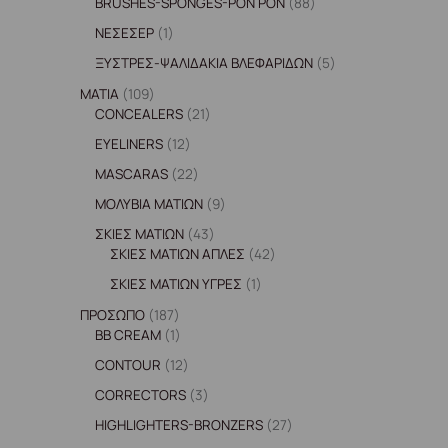
BRUSHES-SPONGES-PON PON
88
ΝΕΣΕΣΕΡ
1
ΞΥΣΤΡΕΣ-ΨΑΛΙΔΑΚΙΑ ΒΛΕΦΑΡΙΔΩΝ
5
ΜΑΤΙΑ
109
CONCEALERS
21
EYELINERS
12
MASCARAS
22
ΜΟΛΥΒΙΑ ΜΑΤΙΩΝ
9
ΣΚΙΕΣ ΜΑΤΙΩΝ
43
ΣΚΙΕΣ ΜΑΤΙΩΝ ΑΠΛΕΣ
42
ΣΚΙΕΣ ΜΑΤΙΩΝ ΥΓΡΕΣ
1
ΠΡΟΣΩΠΟ
187
BB CREAM
1
CONTOUR
12
CORRECTORS
3
HIGHLIGHTERS-BRONZERS
27