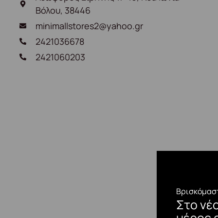
Βόλου, 38446
minimallstores2@yahoo.gr
2421036678
2421060203
Βρισκόμαστ
Στο νέ
μέρος 