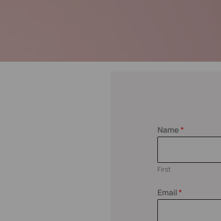
Name
*
First
Email
*