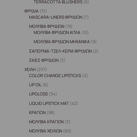
TERRACOTTA BLUSHERS
6
ΦΡΥΔΙΑ
31
MASCARA-LINERS ΦΡΥΔΙΩΝ
7
ΜΟΛΥΒΙΑ ΦΡΥΔΙΩΝ
19
ΜΟΛΥΒΙΑ ΦΡΥΔΙΩΝ ΑΠΛΑ
10
ΜΟΛΥΒΙΑ ΦΡΥΔΙΩΝ ΜΗΧΑΝΙΚΑ
9
ΣΑΠΟΥΝΙΑ-ΤΖΕΛ-ΚΕΡΙΑ ΦΡΥΔΙΩΝ
2
ΣΚΙΕΣ ΦΡΥΔΙΩΝ
3
ΧΕΙΛΗ
237
COLOR CHANGE LIPSTICKS
2
LIP OIL
6
LIPGLOSS
34
LIQUID LIPSTICK MAT
42
ΚΡΑΓΙΟΝ
98
ΜΟΛΥΒΙΑ ΚΡΑΓΙΟΝ
3
ΜΟΛΥΒΙΑ ΧΕΙΛΙΩΝ
69