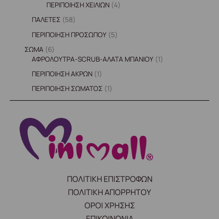
ΠΕΡΙΠΟΙΗΣΗ ΧΕΙΛΙΩΝ
4
ΠΑΛΕΤΕΣ
58
ΠΕΡΙΠΟΙΗΣΗ ΠΡΟΣΩΠΟΥ
5
ΣΩΜΑ
6
ΑΦΡΟΛΟΥΤΡΑ-SCRUB-ΑΛΑΤΑ ΜΠΑΝΙΟΥ
1
ΠΕΡΙΠΟΙΗΣΗ ΑΚΡΩΝ
1
ΠΕΡΙΠΟΙΗΣΗ ΣΩΜΑΤΟΣ
1
ΠΟΛΙΤΙΚΗ ΕΠΙΣΤΡΟΦΩΝ
ΠΟΛΙΤΙΚΗ ΑΠΟΡΡΗΤΟΥ
ΟΡΟΙ ΧΡΗΣΗΣ
ΕΠΙΚΟΙΝΩΝΙΑ