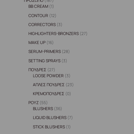
ΠΡΟΣΩΠΟ
187
BB CREAM
1
CONTOUR
12
CORRECTORS
3
HIGHLIGHTERS-BRONZERS
27
MAKE UP
16
SERUM-PRIMERS
28
SETTING SPRAYS
3
ΠΟΥΔΡΕΣ
27
LOOSE POWDER
3
ΑΠΛΕΣ ΠΟΥΔΡΕΣ
23
ΚΡΕΜΟΠΟΥΔΡΕΣ
0
ΡΟΥΖ
55
BLUSHERS
36
LIQUID BLUSHERS
7
STICK BLUSHERS
1