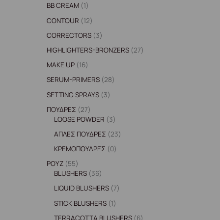
BB CREAM
1
CONTOUR
12
CORRECTORS
3
HIGHLIGHTERS-BRONZERS
27
MAKE UP
16
SERUM-PRIMERS
28
SETTING SPRAYS
3
ΠΟΥΔΡΕΣ
27
LOOSE POWDER
3
ΑΠΛΕΣ ΠΟΥΔΡΕΣ
23
ΚΡΕΜΟΠΟΥΔΡΕΣ
0
ΡΟΥΖ
55
BLUSHERS
36
LIQUID BLUSHERS
7
STICK BLUSHERS
1
TERRACOTTA BLUSHERS
6