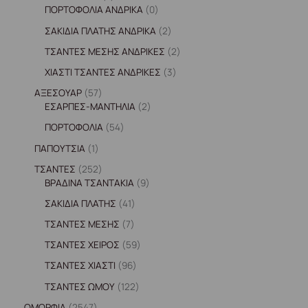
ΠΟΡΤΟΦΟΛΙΑ ΑΝΔΡΙΚΑ
0
ΣΑΚΙΔΙΑ ΠΛΑΤΗΣ ΑΝΔΡΙΚΑ
2
ΤΣΑΝΤΕΣ ΜΕΣΗΣ ΑΝΔΡΙΚΕΣ
2
ΧΙΑΣΤΙ ΤΣΑΝΤΕΣ ΑΝΔΡΙΚΕΣ
3
ΑΞΕΣΟΥΑΡ
57
ΕΣΑΡΠΕΣ-ΜΑΝΤΗΛΙΑ
2
ΠΟΡΤΟΦΟΛΙΑ
54
ΠΑΠΟΥΤΣΙΑ
1
ΤΣΑΝΤΕΣ
252
ΒΡΑΔΙΝΑ ΤΣΑΝΤΑΚΙΑ
9
ΣΑΚΙΔΙΑ ΠΛΑΤΗΣ
41
ΤΣΑΝΤΕΣ ΜΕΣΗΣ
7
ΤΣΑΝΤΕΣ ΧΕΙΡΟΣ
59
ΤΣΑΝΤΕΣ ΧΙΑΣΤΙ
96
ΤΣΑΝΤΕΣ ΩΜΟΥ
122
ΟΜΟΡΦΙΑ
2547