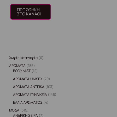
ΠΡΟΣΘΉΚΗ
ΣΤΟ ΚΑΛΆΘΙ
Χωρίς Κατηγορία
0
ΑΡΩΜΑΤΑ
185
BODY MIST
12
ΑΡΩΜΑΤΑ UNISEX
70
ΑΡΩΜΑΤΑ ΑΝΤΡΙΚΑ
103
ΑΡΩΜΑΤΑ ΓΥΝΑΙΚΕΙΑ
146
ΕΛΑΙΑ ΑΡΩΜΑΤΟΣ
4
ΜΟΔΑ
315
ΑΝΔΡΙΚΗ ΣΕΙΡΑ
7