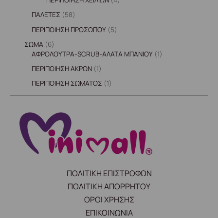
ΠΕΡΙΠΟΙΗΣΗ ΧΕΙΛΙΩΝ
4
ΠΑΛΕΤΕΣ
58
ΠΕΡΙΠΟΙΗΣΗ ΠΡΟΣΩΠΟΥ
5
ΣΩΜΑ
6
ΑΦΡΟΛΟΥΤΡΑ-SCRUB-ΑΛΑΤΑ ΜΠΑΝΙΟΥ
1
ΠΕΡΙΠΟΙΗΣΗ ΑΚΡΩΝ
1
ΠΕΡΙΠΟΙΗΣΗ ΣΩΜΑΤΟΣ
1
ΠΟΛΙΤΙΚΗ ΕΠΙΣΤΡΟΦΩΝ
ΠΟΛΙΤΙΚΗ ΑΠΟΡΡΗΤΟΥ
ΟΡΟΙ ΧΡΗΣΗΣ
ΕΠΙΚΟΙΝΩΝΙΑ