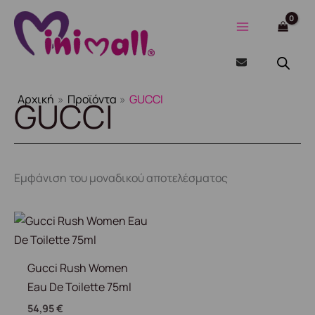
3
6
2
1
4
1
2
1
1
5
2
6
3
2
1
5
6
5
6
1
0
7
3
7
1
1
1
9
5
1
2
4
1
3
1
1
7
7
4
9
2
1
5
1
3
3
1
2
5
4
3
4
1
5
9
1
2
4
2
9
3
9
1
0
1
3
4
2
6
6
1
3
1
0
1
9
5
7
2
4
2
0
0
5
4
3
1
7
1
1
2
8
4
2
1
7
1
6
2
2
1
1
8
9
2
1
5
1
2
3
9
1
Μετάβαση
1
Π
7
8
Π
8
5
Π
2
7
5
4
1
3
0
8
Π
5
4
5
Π
Π
Π
3
Π
8
6
8
4
Π
7
Π
Π
4
2
2
0
Π
1
6
2
2
9
0
6
Π
Π
1
Π
5
Π
3
4
7
Π
Π
Π
Π
Π
Π
Π
Π
Π
Π
5
Π
Π
8
9
Π
Π
Π
Π
Π
9
6
Π
Π
3
Π
Π
Π
Π
1
2
Π
0
Π
0
Π
Π
Π
2
Π
Π
Π
0
Π
7
Π
8
0
8
Π
Π
Π
Π
9
0
8
Π
6
στο
5
Ρ
Π
6
Ρ
5
4
Ρ
Π
Π
2
7
Π
7
9
Π
Ρ
Π
0
4
Ρ
Ρ
Ρ
Π
Ρ
7
Π
Π
Π
Ρ
Π
Ρ
Ρ
Π
Π
Π
Π
Ρ
Π
Π
Π
2
Π
3
Π
Ρ
Ρ
Π
Ρ
4
Ρ
Π
6
Π
Ρ
Ρ
Ρ
Ρ
Ρ
Ρ
Ρ
Ρ
Ρ
Ρ
Π
Ρ
Ρ
Π
Π
Ρ
Ρ
Ρ
Ρ
Ρ
Π
Π
Ρ
Ρ
Π
Ρ
Ρ
Ρ
Ρ
Π
Π
Ρ
8
Ρ
1
Ρ
Ρ
Ρ
Π
Ρ
Ρ
Ρ
Π
Ρ
Π
Ρ
Π
6
Π
Ρ
Ρ
Ρ
Ρ
Π
Π
Π
Ρ
Π
περιεχόμενο
Π
Ο
Ρ
9
Ο
Π
7
Ο
Ρ
Ρ
Π
Π
Ρ
Π
Π
Ρ
Ο
Ρ
Π
0
Ο
Ο
Ο
Ρ
Ο
Π
Ρ
Ρ
Ρ
Ο
Ρ
Ο
Ο
Ρ
Ρ
Ρ
Ρ
Ο
Ρ
Ρ
Ρ
Π
Ρ
Π
Ρ
Ο
Ο
Ρ
Ο
Π
Ο
Ρ
Π
Ρ
Ο
Ο
Ο
Ο
Ο
Ο
Ο
Ο
Ο
Ο
Ρ
Ο
Ο
Ρ
Ρ
Ο
Ο
Ο
Ο
Ο
Ρ
Ρ
Ο
Ο
Ρ
Ο
Ο
Ο
Ο
Ρ
Ρ
Ο
6
Ο
Π
Ο
Ο
Ο
Ρ
Ο
Ο
Ο
Ρ
Ο
Ρ
Ο
Ρ
Π
Ρ
Ο
Ο
Ο
Ο
Ρ
Ρ
Ρ
Ο
Ρ
Ρ
Ϊ
Ο
Π
Ϊ
Ρ
Π
Ϊ
Ο
Ο
Ρ
Ρ
Ο
Ρ
Ρ
Ο
Ϊ
Ο
Ρ
Π
Ϊ
Ϊ
Ϊ
Ο
Ϊ
Ρ
Ο
Ο
Ο
Ϊ
Ο
Ϊ
Ϊ
Ο
Ο
Ο
Ο
Ϊ
Ο
Ο
Ο
Ρ
Ο
Ρ
Ο
Ϊ
Ϊ
Ο
Ϊ
Ρ
Ϊ
Ο
Ρ
Ο
Ϊ
Ϊ
Ϊ
Ϊ
Ϊ
Ϊ
Ϊ
Ϊ
Ϊ
Ϊ
Ο
Ϊ
Ϊ
Ο
Ο
Ϊ
Ϊ
Ϊ
Ϊ
Ϊ
Ο
Ο
Ϊ
Ϊ
Ο
Ϊ
Ϊ
Ϊ
Ϊ
Ο
Ο
Ϊ
Π
Ϊ
Ρ
Ϊ
Ϊ
Ϊ
Ο
Ϊ
Ϊ
Ϊ
Ο
Ϊ
Ο
Ϊ
Ο
Ρ
Ο
Ϊ
Ϊ
Ϊ
Ϊ
Ο
Ο
Ο
Ϊ
Ο
Ο
Ό
Ϊ
Ρ
Ό
Ο
Ρ
Ό
Ϊ
Ϊ
Ο
Ο
Ϊ
Ο
Ο
Ϊ
Ό
Ϊ
Ο
Ρ
Ό
Ό
Ό
Ϊ
Ό
Ο
Ϊ
Ϊ
Ϊ
Ό
Ϊ
Ό
Ό
Ϊ
Ϊ
Ϊ
Ϊ
Ό
Ϊ
Ϊ
Ϊ
Ο
Ϊ
Ο
Ϊ
Ό
Ό
Ϊ
Ό
Ο
Ό
Ϊ
Ο
Ϊ
Ό
Ό
Ό
Ό
Ό
Ό
Ό
Ό
Ό
Ό
Ϊ
Ό
Ό
Ϊ
Ϊ
Ό
Ό
Ό
Ό
Ό
Ϊ
Ϊ
Ό
Ό
Ϊ
Ό
Ό
Ό
Ό
Ϊ
Ϊ
Ό
Ρ
Ό
Ο
Ό
Ό
Ό
Ϊ
Ό
Ό
Ό
Ϊ
Ό
Ϊ
Ό
Ϊ
Ο
Ϊ
Ό
Ό
Ό
Ό
Ϊ
Ϊ
Ϊ
Ό
Ϊ
Ϊ
Ν
Ό
Ο
Ν
Ϊ
Ο
Ν
Ό
Ό
Ϊ
Ϊ
Ό
Ϊ
Ϊ
Ό
Ν
Ό
Ϊ
Ο
Ν
Ν
Ν
Ό
Ν
Ϊ
Ό
Ό
Ό
Ν
Ό
Ν
Ν
Ό
Ό
Ό
Ό
Ν
Ό
Ό
Ό
Ϊ
Ό
Ϊ
Ό
Ν
Ν
Ό
Ν
Ϊ
Ν
Ό
Ϊ
Ό
Ν
Ν
Ν
Ν
Ν
Ν
Ν
Ν
Ν
Ν
Ό
Ν
Ν
Ό
Ό
Ν
Ν
Ν
Ν
Ν
Ό
Ό
Ν
Ν
Ό
Ν
Ν
Ν
Ν
Ό
Ό
Ν
Ο
Ν
Ϊ
Ν
Ν
Ν
Ό
Ν
Ν
Ν
Ό
Ν
Ό
Ν
Ό
Ϊ
Ό
Ν
Ν
Ν
Ν
Ό
Ό
Ό
Ν
Ό
Αρχική
Προϊόντα
GUCCI
GUCCI
Ό
Τ
Ν
Ϊ
Τ
Ό
Ϊ
Ν
Ν
Ό
Ό
Ν
Ό
Ό
Ν
Τ
Ν
Ό
Ϊ
Τ
Τ
Τ
Ν
Ό
Ν
Ν
Ν
Ν
Τ
Ν
Ν
Ν
Ν
Τ
Ν
Ν
Ν
Ό
Ν
Ό
Ν
Τ
Ν
Τ
Ό
Τ
Ν
Ό
Ν
Τ
Τ
Τ
Τ
Τ
Τ
Τ
Τ
Ν
Τ
Τ
Ν
Ν
Τ
Τ
Τ
Ν
Ν
Τ
Τ
Ν
Τ
Τ
Τ
Τ
Ν
Ν
Τ
Ϊ
Τ
Ό
Τ
Τ
Ν
Τ
Τ
Ν
Τ
Ν
Τ
Ν
Ό
Ν
Τ
Τ
Τ
Ν
Ν
Ν
Τ
Ν
Ν
Α
Τ
Ό
Α
Ν
Ό
Τ
Τ
Ν
Ν
Τ
Ν
Ν
Τ
Α
Τ
Ν
Ό
Α
Α
Α
Τ
Ν
Τ
Τ
Τ
Τ
Α
Τ
Τ
Τ
Τ
Α
Τ
Τ
Τ
Ν
Τ
Ν
Τ
Α
Τ
Α
Ν
Α
Τ
Ν
Τ
Α
Α
Α
Α
Α
Α
Α
Α
Τ
Α
Α
Τ
Τ
Α
Α
Α
Τ
Τ
Α
Α
Τ
Α
Α
Α
Α
Τ
Τ
Α
Ό
Α
Ν
Α
Α
Τ
Α
Α
Τ
Α
Τ
Α
Τ
Ν
Τ
Α
Α
Α
Τ
Τ
Τ
Α
Τ
Τ
Α
Ν
Τ
Ν
Α
Α
Τ
Τ
Α
Τ
Τ
Α
Α
Τ
Ν
Α
Τ
Α
Α
Α
Α
Α
Α
Α
Α
Α
Α
Α
Τ
Α
Τ
Α
Α
Τ
Α
Τ
Α
Α
Α
Α
Α
Α
Α
Α
Α
Ν
Τ
Α
Α
Α
Α
Τ
Α
Α
Α
Α
Α
Α
Τ
Α
Τ
Α
Α
Α
Α
Α
Τ
Α
Α
Α
Α
Α
Τ
Α
Α
Α
Α
Α
Α
Εμφάνιση του μοναδικού αποτελέσματος
Gucci Rush Women
Eau De Toilette 75ml
54,95
€