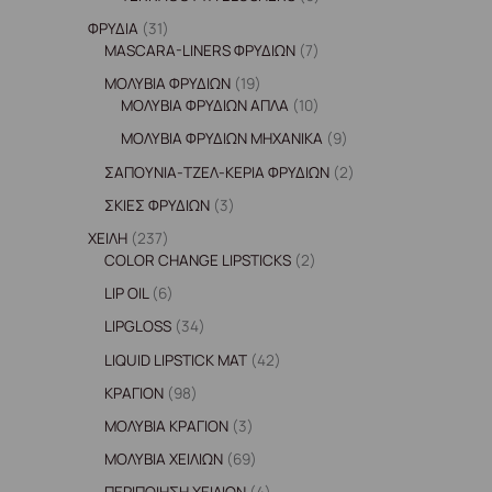
ΦΡΥΔΙΑ
31
MASCARA-LINERS ΦΡΥΔΙΩΝ
7
ΜΟΛΥΒΙΑ ΦΡΥΔΙΩΝ
19
ΜΟΛΥΒΙΑ ΦΡΥΔΙΩΝ ΑΠΛΑ
10
ΜΟΛΥΒΙΑ ΦΡΥΔΙΩΝ ΜΗΧΑΝΙΚΑ
9
ΣΑΠΟΥΝΙΑ-ΤΖΕΛ-ΚΕΡΙΑ ΦΡΥΔΙΩΝ
2
ΣΚΙΕΣ ΦΡΥΔΙΩΝ
3
ΧΕΙΛΗ
237
COLOR CHANGE LIPSTICKS
2
LIP OIL
6
LIPGLOSS
34
LIQUID LIPSTICK MAT
42
ΚΡΑΓΙΟΝ
98
ΜΟΛΥΒΙΑ ΚΡΑΓΙΟΝ
3
ΜΟΛΥΒΙΑ ΧΕΙΛΙΩΝ
69