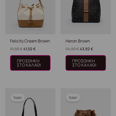
Heron Brown
Felicity Cream Brown
54,90
€
43,92
€
51,90
€
41,52
€
ΠΡΟΣΘΉΚΗ
ΠΡΟΣΘΉΚΗ
ΣΤΟ ΚΑΛΆΘΙ
ΣΤΟ ΚΑΛΆΘΙ
Original
Η
Original
Η
price
τρέχουσα
price
τρέχουσα
Sale!
Sale!
was:
τιμή
was:
τιμή
57,90 €.
είναι:
51,90 €.
είναι:
46,32 €.
41,52 €.