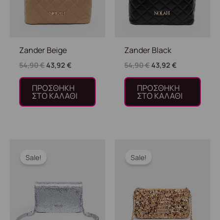
Zander Beige
Zander Black
54,90
€
43,92
€
54,90
€
43,92
€
ΠΡΟΣΘΉΚΗ
ΠΡΟΣΘΉΚΗ
ΣΤΟ ΚΑΛΆΘΙ
ΣΤΟ ΚΑΛΆΘΙ
Original
Η
Original
Η
price
τρέχουσα
price
τρέχουσα
Sale!
Sale!
was:
τιμή
was:
τιμή
44,90 €.
είναι:
24,90 €.
είναι:
35,92 €.
19,92 €.