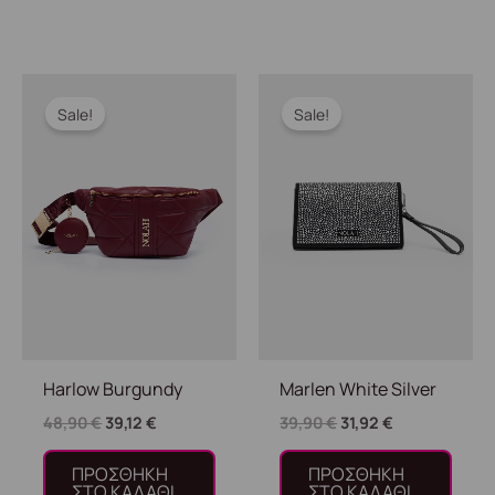
Original
Η
Original
Η
price
τρέχουσα
price
τρέχουσα
Sale!
Sale!
was:
τιμή
was:
τιμή
48,90 €.
είναι:
39,90 €.
είναι:
39,12 €.
31,92 €.
Harlow Burgundy
Marlen White Silver
48,90
€
39,12
€
39,90
€
31,92
€
ΠΡΟΣΘΉΚΗ
ΠΡΟΣΘΉΚΗ
ΣΤΟ ΚΑΛΆΘΙ
ΣΤΟ ΚΑΛΆΘΙ