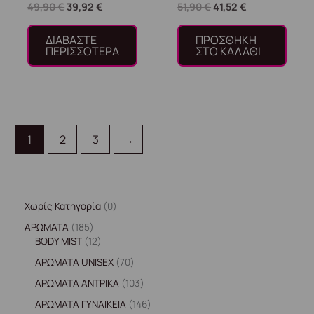
49,90
€
39,92
€
51,90
€
41,52
€
ΔΙΑΒΆΣΤΕ
ΠΡΟΣΘΉΚΗ
ΠΕΡΙΣΣΌΤΕΡΑ
ΣΤΟ ΚΑΛΆΘΙ
1
2
3
→
Χωρίς Κατηγορία
0
ΑΡΩΜΑΤΑ
185
BODY MIST
12
ΑΡΩΜΑΤΑ UNISEX
70
ΑΡΩΜΑΤΑ ΑΝΤΡΙΚΑ
103
ΑΡΩΜΑΤΑ ΓΥΝΑΙΚΕΙΑ
146