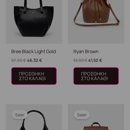
Bree Black Light Gold
Ryan Brown
57,90
€
46,32
€
51,90
€
41,52
€
ΠΡΟΣΘΉΚΗ
ΠΡΟΣΘΉΚΗ
ΣΤΟ ΚΑΛΆΘΙ
ΣΤΟ ΚΑΛΆΘΙ
Original
Η
Original
Η
price
τρέχουσα
price
τρέχουσα
Sale!
Sale!
was:
τιμή
was:
τιμή
54,90 €.
είναι:
54,90 €.
είναι:
43,92 €.
43,92 €.