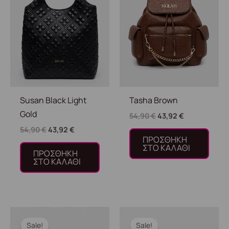
Susan Black Light
Tasha Brown
Gold
54,90
€
43,92
€
54,90
€
43,92
€
ΠΡΟΣΘΉΚΗ
ΣΤΟ ΚΑΛΆΘΙ
ΠΡΟΣΘΉΚΗ
ΣΤΟ ΚΑΛΆΘΙ
Original
Η
Original
Η
price
τρέχουσα
price
τρέχουσα
Sale!
Sale!