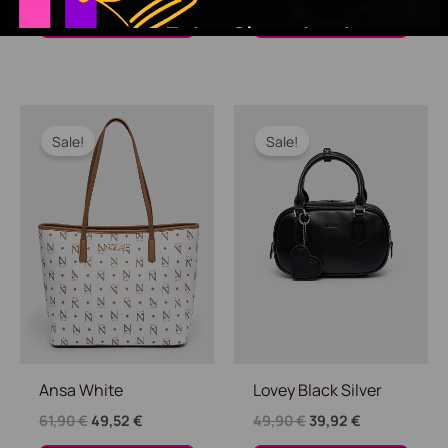
ΣΤΟ ΚΑΛΆΘΙ
ΣΤΟ ΚΑΛΆΘΙ
Original
Η
Original
Η
price
τρέχουσα
price
τρέχουσα
Sale!
Sale!
was:
τιμή
was:
τιμή
61,90 €.
είναι:
49,90 €.
είναι:
49,52 €.
39,92 €.
Ansa White
Lovey Black Silver
61,90
€
49,52
€
49,90
€
39,92
€