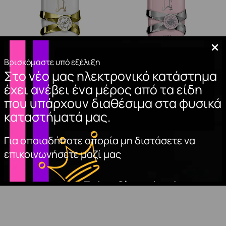
Βρισκόμαστε υπό εξέλιξη
Στο νέο μας ηλεκτρονικό κατάστημα
έχει ανέβει ένα μέρος από τα είδη
Lattafa Yara Moi
Lattafa Yara
που υπάρχουν διαθέσιμα στα φυσικά
Concentrated
Concentrated
καταστήματά μας.
Perfume Oil 20ml
Perfume Oil 20ml
22,95
€
22,95
€
Για οποιαδήποτε απορία μη διστάσετε να
επικοινωνήσετε μαζί μας
ΠΡΟΣΘΉΚΗ
ΠΡΟΣΘΉΚΗ
ΣΤΟ ΚΑΛΆΘΙ
ΣΤΟ ΚΑΛΆΘΙ