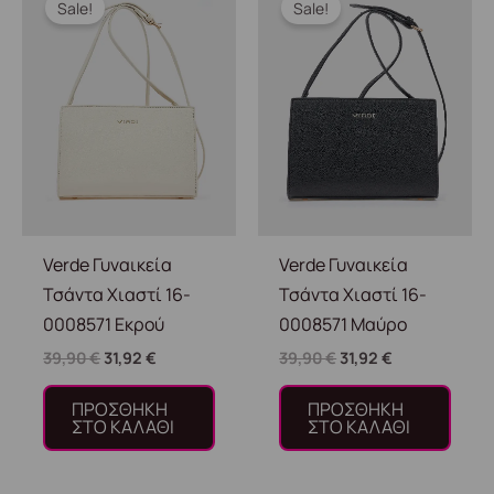
Sale!
Sale!
was:
τιμή
was:
τιμή
39,90 €.
είναι:
39,90 €.
είναι:
31,92 €.
31,92 €.
Verde Γυναικεία
Verde Γυναικεία
Τσάντα Χιαστί 16-
Τσάντα Χιαστί 16-
0008571 Εκρού
0008571 Μαύρο
39,90
€
31,92
€
39,90
€
31,92
€
ΠΡΟΣΘΉΚΗ
ΠΡΟΣΘΉΚΗ
ΣΤΟ ΚΑΛΆΘΙ
ΣΤΟ ΚΑΛΆΘΙ