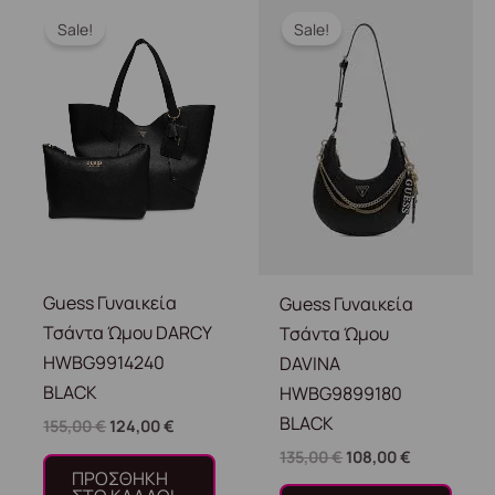
price
τρέχουσα
price
τρέχουσα
Sale!
Sale!
was:
τιμή
was:
τιμή
155,00 €.
είναι:
135,00 €.
είναι:
124,00 €.
108,00 €.
Guess Γυναικεία
Guess Γυναικεία
Τσάντα Ώμου DARCY
Τσάντα Ώμου
HWBG9914240
DAVINA
BLACK
HWBG9899180
BLACK
155,00
€
124,00
€
135,00
€
108,00
€
ΠΡΟΣΘΉΚΗ