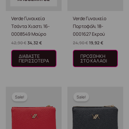
Verde Γυναικεία
Verde Γυναικείο
Τσάντα Χιαστι 16-
Πορτοφόλι 18-
0008549 Μαύρο
0001627 Εκρού
42,90
€
34,32
€
24,90
€
19,92
€
ΔΙΑΒΆΣΤΕ
ΠΡΟΣΘΉΚΗ
ΠΕΡΙΣΣΌΤΕΡΑ
ΣΤΟ ΚΑΛΆΘΙ
Original
Η
Original
Η
price
τρέχουσα
price
τρέχουσα
Sale!
Sale!
was:
τιμή
was:
τιμή
22,90 €.
είναι:
22,90 €.
είναι:
18,32 €.
18,32 €.