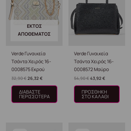
ΕΚΤΌΣ
ΑΠΟΘΈΜΑΤΟΣ
Verde Γυναικεία
Verde Γυναικεία
Τσάντα Χειρός 16-
Τσάντα Χειρός 16-
0008575 Εκρού
0008572 Μαύρο
32,90
€
26,32
€
54,90
€
43,92
€
ΔΙΑΒΆΣΤΕ
ΠΡΟΣΘΉΚΗ
ΠΕΡΙΣΣΌΤΕΡΑ
ΣΤΟ ΚΑΛΆΘΙ
Original
Η
Original
Η
price
τρέχουσα
price
τρέχουσα