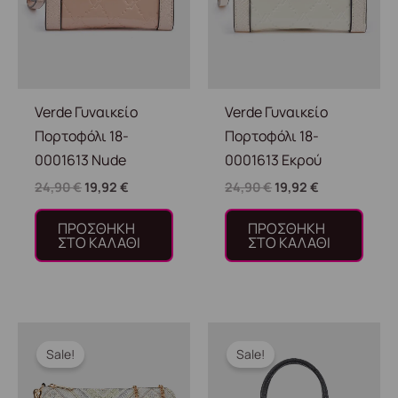
Verde Γυναικείο
Verde Γυναικείο
Πορτοφόλι 18-
Πορτοφόλι 18-
0001613 Nude
0001613 Εκρού
24,90
€
19,92
€
24,90
€
19,92
€
ΠΡΟΣΘΉΚΗ
ΠΡΟΣΘΉΚΗ
ΣΤΟ ΚΑΛΆΘΙ
ΣΤΟ ΚΑΛΆΘΙ
Original
Η
Original
Η
price
τρέχουσα
price
τρέχουσα
Sale!
Sale!
was:
τιμή
was:
τιμή
32,90 €.
είναι:
54,90 €.
είναι:
26,32 €.
43,92 €.