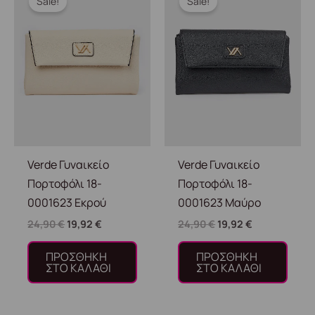
Sale!
Sale!
was:
τιμή
was:
τιμή
24,90 €.
είναι:
24,90 €.
είναι:
19,92 €.
19,92 €.
Verde Γυναικείο
Verde Γυναικείο
Πορτοφόλι 18-
Πορτοφόλι 18-
0001623 Εκρού
0001623 Μαύρο
24,90
€
19,92
€
24,90
€
19,92
€
ΠΡΟΣΘΉΚΗ
ΠΡΟΣΘΉΚΗ
ΣΤΟ ΚΑΛΆΘΙ
ΣΤΟ ΚΑΛΆΘΙ