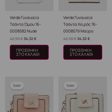
Verde Γυναικεία
Verde Γυναικεία
Τσάντα Ώμου 16-
Τσάντα Χειρός 16-
0008582 Nude
0008579 Μαύρο
42,90
€
34,32
€
42,90
€
34,32
€
ΠΡΟΣΘΉΚΗ
ΠΡΟΣΘΉΚΗ
ΣΤΟ ΚΑΛΆΘΙ
ΣΤΟ ΚΑΛΆΘΙ
Original
Η
Original
Η
price
τρέχουσα
price
τρέχουσα
Sale!
Sale!
was:
τιμή
was:
τιμή
24,90 €.
είναι:
24,90 €.
είναι:
19,92 €.
19,92 €.