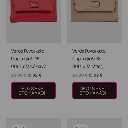
Verde Γυναικείο
Verde Γυναικείο
Πορτοφόλι 18-
Πορτοφόλι 18-
0001623 Κόκκινο
0001623 Μπεζ
24,90
€
19,92
€
24,90
€
19,92
€
ΠΡΟΣΘΉΚΗ
ΠΡΟΣΘΉΚΗ
ΣΤΟ ΚΑΛΆΘΙ
ΣΤΟ ΚΑΛΆΘΙ
Original
Η
Original
Η
price
τρέχουσα
price
τρέχουσα