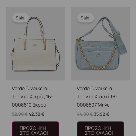
Original
Η
Original
Η
price
τρέχουσα
price
τρέχουσα
Sale!
Sale!
was:
τιμή
was:
τιμή
52,90 €.
είναι:
44,90 €.
είναι:
42,32 €.
35,92 €.
Verde Γυναικεία
Verde Γυναικεία
Τσάντα Χειρός 16-
Τσάντα Χιαστί 16-
0008610 Εκρού
0008597 Μπλε
52,90
€
42,32
€
44,90
€
35,92
€
ΠΡΟΣΘΉΚΗ
ΠΡΟΣΘΉΚΗ
ΣΤΟ ΚΑΛΆΘΙ
ΣΤΟ ΚΑΛΆΘΙ