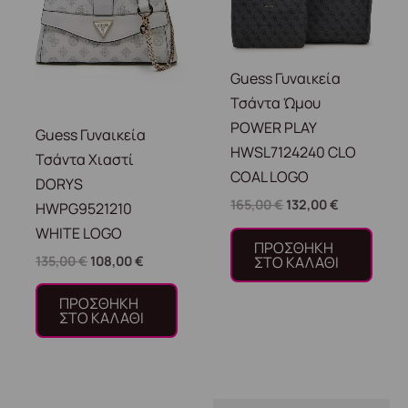
Guess Γυναικεία
Τσάντα Ώμου
POWER PLAY
Guess Γυναικεία
HWSL7124240 CLO
Τσάντα Χιαστί
COAL LOGO
DORYS
165,00
€
132,00
€
HWPG9521210
WHITE LOGO
ΠΡΟΣΘΉΚΗ
ΣΤΟ ΚΑΛΆΘΙ
135,00
€
108,00
€
ΠΡΟΣΘΉΚΗ
ΣΤΟ ΚΑΛΆΘΙ
Original
Η
Original
Η