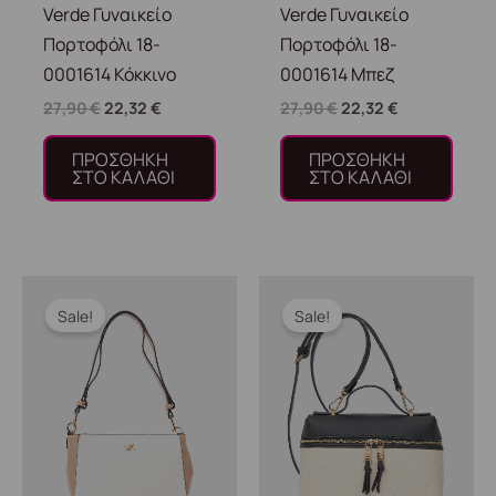
Verde Γυναικείο
Verde Γυναικείο
Πορτοφόλι 18-
Πορτοφόλι 18-
0001614 Κόκκινο
0001614 Μπεζ
27,90
€
22,32
€
27,90
€
22,32
€
ΠΡΟΣΘΉΚΗ
ΠΡΟΣΘΉΚΗ
ΣΤΟ ΚΑΛΆΘΙ
ΣΤΟ ΚΑΛΆΘΙ
Original
Η
Original
Η
price
τρέχουσα
price
τρέχουσα
Sale!
Sale!
was:
τιμή
was:
τιμή
42,90 €.
είναι:
42,90 €.
είναι:
34,32 €.
34,32 €.