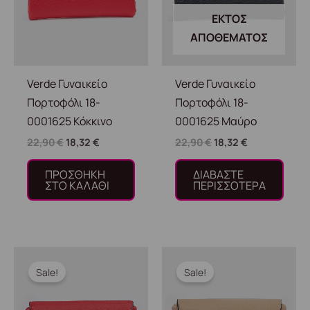
ΕΚΤΌΣ
ΑΠΟΘΈΜΑΤΟΣ
Verde Γυναικείο
Verde Γυναικείο
Πορτοφόλι 18-
Πορτοφόλι 18-
0001625 Κόκκινο
0001625 Μαύρο
22,90
€
18,32
€
22,90
€
18,32
€
ΠΡΟΣΘΉΚΗ
ΔΙΑΒΆΣΤΕ
ΣΤΟ ΚΑΛΆΘΙ
ΠΕΡΙΣΣΌΤΕΡΑ
Original
Η
Original
Η
price
τρέχουσα
price
τρέχουσα
Sale!
Sale!
was:
τιμή
was:
τιμή
24,90 €.
είναι:
24,90 €.
είναι:
19,92 €.
19,92 €.