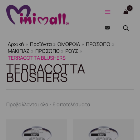
Sorted
Μετάβαση
by
στο
latest
περιεχόμενο
Αρχική
Προϊόντα
ΟΜΟΡΦΙΑ
ΠΡΟΣΩΠΟ
ΜΑΚΙΓΙΑΖ
ΠΡΟΣΩΠΟ
ΡΟΥΖ
TERRACOTTA BLUSHERS
TERRACOTTA
BLUSHERS
Προβάλλονται όλα - 6 αποτελέσματα