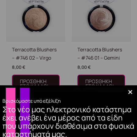
Terracotta Blushers
Terracotta Blushers
– #746 02 – Virgo
– #746 01 – Gemini
8,00
€
8,00
€
ΠΡΟΣΘΉΚΗ
ΠΡΟΣΘΉΚΗ
ΣΤΟ ΚΑΛΆΘΙ
ΣΤΟ ΚΑΛΆΘΙ
Βρισκόμαστε υπό εξέλιξη
Στο νέο μας ηλεκτρονικό κατάστημα
έχει ανέβει ένα μέρος από τα είδη
που υπάρχουν διαθέσιμα στα φυσικά
καταστήματά μας.