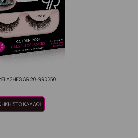
YELASHES GR 20-990250
ΉΚΗ ΣΤΟ ΚΑΛΆΘΙ