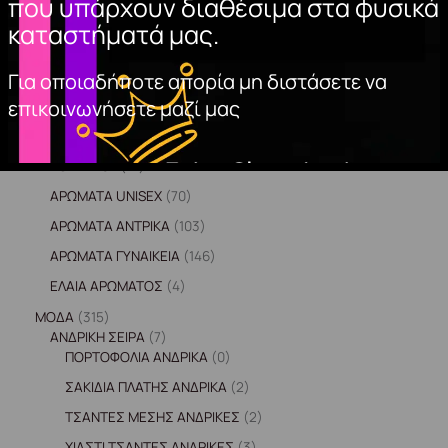
που υπάρχουν διαθέσιμα στα φυσικά
καταστήματά μας.
Για οποιαδήποτε απορία μη διστάσετε να
επικοινωνήσετε μαζί μας
Χωρίς Κατηγορία
0
ΑΡΩΜΑΤΑ
185
BODY MIST
12
ΑΡΩΜΑΤΑ UNISEX
70
ΑΡΩΜΑΤΑ ΑΝΤΡΙΚΑ
103
ΑΡΩΜΑΤΑ ΓΥΝΑΙΚΕΙΑ
146
ΕΛΑΙΑ ΑΡΩΜΑΤΟΣ
4
ΜΟΔΑ
315
ΑΝΔΡΙΚΗ ΣΕΙΡΑ
7
ΠΟΡΤΟΦΟΛΙΑ ΑΝΔΡΙΚΑ
0
ΣΑΚΙΔΙΑ ΠΛΑΤΗΣ ΑΝΔΡΙΚΑ
2
ΤΣΑΝΤΕΣ ΜΕΣΗΣ ΑΝΔΡΙΚΕΣ
2
ΧΙΑΣΤΙ ΤΣΑΝΤΕΣ ΑΝΔΡΙΚΕΣ
3