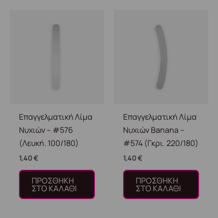
Επαγγελματική Λίμα
Επαγγελματική Λίμα
Νυχιών – #576
Nυχιών Banana –
(Λευκή. 100/180)
#574 (Γκρι. 220/180)
1,40
€
1,40
€
ΠΡΟΣΘΉΚΗ
ΠΡΟΣΘΉΚΗ
ΣΤΟ ΚΑΛΆΘΙ
ΣΤΟ ΚΑΛΆΘΙ