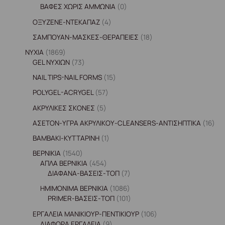
ΒΑΦΕΣ ΧΩΡΙΣ ΑΜΜΩΝΙΑ
0
ΟΞΥΖΕΝΕ-ΝΤΕΚΑΠΑΖ
4
ΣΑΜΠΟΥΑΝ-ΜΑΣΚΕΣ-ΘΕΡΑΠΕΙΕΣ
18
ΝΥΧΙΑ
1869
GEL ΝΥΧΙΩΝ
73
NAIL TIPS-NAIL FORMS
15
POLYGEL-ACRYGEL
57
ΑΚΡΥΛΙΚΕΣ ΣΚΟΝΕΣ
5
ΑΣΕΤΟΝ-ΥΓΡΑ ΑΚΡΥΛΙΚΟΥ-CLEANSERS-ΑΝΤΙΣΗΠΤΙΚΑ
16
ΒΑΜΒΑΚΙ-ΚΥΤΤΑΡΙΝΗ
1
ΒΕΡΝΙΚΙΑ
1540
ΑΠΛΑ ΒΕΡΝΙΚΙΑ
454
ΔΙΑΦΑΝΑ-ΒΑΣΕΙΣ-ΤΟΠ
7
ΗΜΙΜΟΝΙΜΑ ΒΕΡΝΙΚΙΑ
1086
PRIMER-ΒΑΣΕΙΣ-ΤΟΠ
101
ΕΡΓΑΛΕΙΑ ΜΑΝΙΚΙΟΥΡ-ΠΕΝΤΙΚΙΟΥΡ
106
ΔΙΑΦΟΡΑ ΕΡΓΑΛΕΙΑ
9