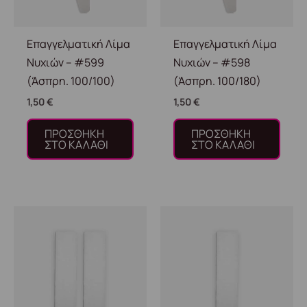
Επαγγελματική Λίμα
Επαγγελματική Λίμα
Νυχιών – #599
Νυχιών – #598
(Άσπρη. 100/100)
(Άσπρη. 100/180)
1,50
€
1,50
€
ΠΡΟΣΘΉΚΗ
ΠΡΟΣΘΉΚΗ
ΣΤΟ ΚΑΛΆΘΙ
ΣΤΟ ΚΑΛΆΘΙ