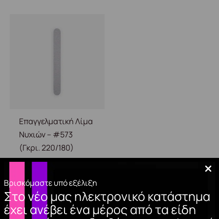
Επαγγελματική Λίμα
Νυχιών – #573
(Γκρι. 220/180)
1,40
€
Βρισκόμαστε υπό εξέλιξη
ΠΡΟΣΘΉΚΗ
Στο νέο μας ηλεκτρονικό κατάστημα
ΣΤΟ ΚΑΛΆΘΙ
έχει ανέβει ένα μέρος από τα είδη