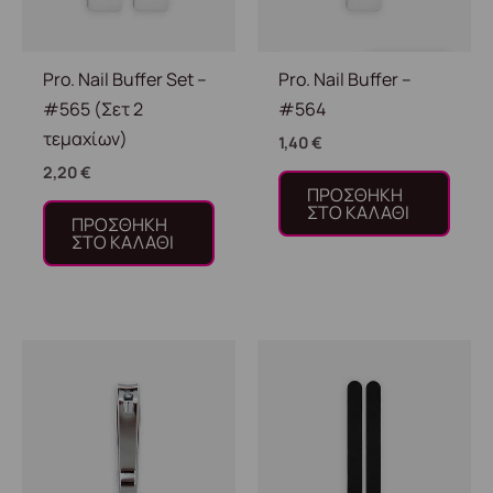
Pro. Nail Buffer Set –
Pro. Nail Buffer –
#565 (Σετ 2
#564
τεμαχίων)
1,40
€
2,20
€
ΠΡΟΣΘΉΚΗ
ΣΤΟ ΚΑΛΆΘΙ
ΠΡΟΣΘΉΚΗ
ΣΤΟ ΚΑΛΆΘΙ