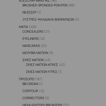
ΑΞΕΣΟΥΑΡ ΜΑΚΙΓΙΑΖ
96
BRUSHES-SPONGES-PON PON
88
ΝΕΣΕΣΕΡ
1
ΞΥΣΤΡΕΣ-ΨΑΛΙΔΑΚΙΑ ΒΛΕΦΑΡΙΔΩΝ
5
ΜΑΤΙΑ
109
CONCEALERS
21
EYELINERS
12
MASCARAS
22
ΜΟΛΥΒΙΑ ΜΑΤΙΩΝ
9
ΣΚΙΕΣ ΜΑΤΙΩΝ
43
ΣΚΙΕΣ ΜΑΤΙΩΝ ΑΠΛΕΣ
42
ΣΚΙΕΣ ΜΑΤΙΩΝ ΥΓΡΕΣ
1
ΠΡΟΣΩΠΟ
187
BB CREAM
1
CONTOUR
12
CORRECTORS
3
HIGHLIGHTERS-BRONZERS
27