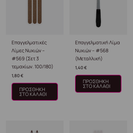
Επαγγελματικές
Επαγγελματική Λίμα
Λίμες Νυχιών –
Νυχιών – #568
#569 (Σετ 3
(Μεταλλική)
τεμαχίων. 100/180)
1,40
€
1,80
€
ΠΡΟΣΘΉΚΗ
ΣΤΟ ΚΑΛΆΘΙ
ΠΡΟΣΘΉΚΗ
ΣΤΟ ΚΑΛΆΘΙ