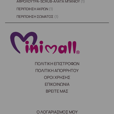
ΑΦΡΟΛΟΥΤΡΑ-SCRUB-ΑΛΑΤΑ ΜΠΑΝΙΟΥ
1
ΠΕΡΙΠΟΙΗΣΗ ΑΚΡΩΝ
1
ΠΕΡΙΠΟΙΗΣΗ ΣΩΜΑΤΟΣ
1
ΠΟΛΙΤΙΚΗ ΕΠΙΣΤΡΟΦΩΝ
ΠΟΛΙΤΙΚΗ ΑΠΟΡΡΗΤΟΥ
ΟΡΟΙ ΧΡΗΣΗΣ
ΕΠΙΚΟΙΝΩΝΙΑ
ΒΡΕΙΤΕ ΜΑΣ
Ο ΛΟΓΑΡΙΑΣΜΟΣ ΜΟΥ