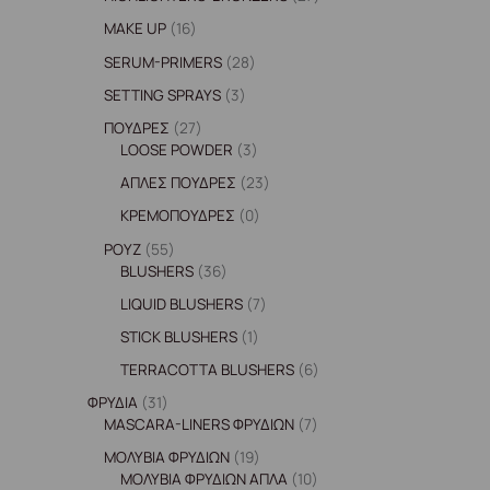
MAKE UP
16
SERUM-PRIMERS
28
SETTING SPRAYS
3
ΠΟΥΔΡΕΣ
27
LOOSE POWDER
3
ΑΠΛΕΣ ΠΟΥΔΡΕΣ
23
ΚΡΕΜΟΠΟΥΔΡΕΣ
0
ΡΟΥΖ
55
BLUSHERS
36
LIQUID BLUSHERS
7
STICK BLUSHERS
1
TERRACOTTA BLUSHERS
6
ΦΡΥΔΙΑ
31
MASCARA-LINERS ΦΡΥΔΙΩΝ
7
ΜΟΛΥΒΙΑ ΦΡΥΔΙΩΝ
19
ΜΟΛΥΒΙΑ ΦΡΥΔΙΩΝ ΑΠΛΑ
10