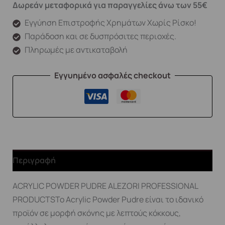
Δωρεάν μεταφορικά για παραγγελίες άνω των 55€
Εγγύηση Επιστροφής Χρημάτων Χωρίς Ρίσκο!
Παράδοση και σε δυσπρόσιτες περιοχές.
Πληρωμές με αντικαταβολή
Εγγυημένο ασφαλές checkout
Περιγραφή
ACRYLIC POWDER PUDRE ALEZORI PROFESSIONAL
PRODUCTSΤο Acrylic Powder Pudre είναι το ιδανικό
προϊόν σε μορφή σκόνης με λεπτούς κόκκους,