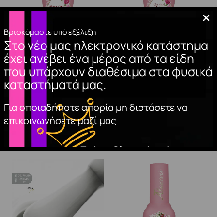
Βρισκόμαστε υπό εξέλιξη
Στο νέο μας ηλεκτρονικό κατάστημα
BASE COAT CLASSIC
TOP COAT NON
έχει ανέβει ένα μέρος από τα είδη
(Hema Free)
WIPE NON HEAT
που υπάρχουν διαθέσιμα στα φυσικά
(Hema Free)
10,50
€
καταστήματά μας.
11,00
€
ΠΡΟΣΘΉΚΗ
ΣΤΟ ΚΑΛΆΘΙ
Για οποιαδήποτε απορία μη διστάσετε να
ΠΡΟΣΘΉΚΗ
ΣΤΟ ΚΑΛΆΘΙ
επικοινωνήσετε μαζί μας