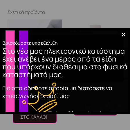
Σχετικά προϊόντα
Βρισκόμαστε υπό εξέλιξη
Στο νέο μας ηλεκτρονικό κατάστημα
έχει ανέβει ένα μέρος από τα είδη
που υπάρχουν διαθέσιμα στα φυσικά
καταστήματά μας.
GEL POLISH FRENCH
TIP GLUE. 7.5g
Για οποιαδήποτε απορία μη διστάσετε να
MILKY 15ml
3,00
€
επικοινωνήσετε μαζί μας
10,00
€
ΠΡΟΣΘΉΚΗ
ΣΤΟ ΚΑΛΆΘΙ
ΠΡΟΣΘΉΚΗ
ΣΤΟ ΚΑΛΆΘΙ