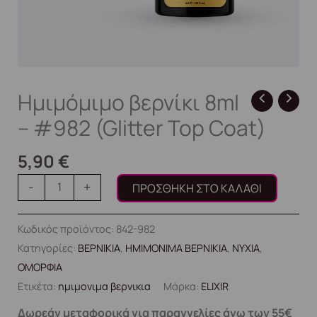
Ημιμόμιμο βερνίκι 8ml
– #982 (Glitter Top Coat)
5,90
€
-
+
ΠΡΟΣΘΉΚΗ ΣΤΟ ΚΑΛΆΘΙ
Κωδικός προϊόντος:
842-982
Κατηγορίες:
ΒΕΡΝΙΚΙΑ
,
ΗΜΙΜΟΝΙΜΑ ΒΕΡΝΙΚΙΑ
,
ΝΥΧΙΑ
,
ΟΜΟΡΦΙΑ
Ετικέτα:
ημιμονιμα βερνικια
Μάρκα:
ELIXIR
Δωρεάν μεταφορικά για παραγγελίες άνω των 55€