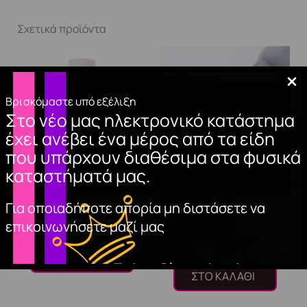
Σχετικά προϊόντα
Βρισκόμαστε υπό εξέλιξη
Στο νέο μας ηλεκτρονικό κατάστημα
έχει ανέβει ένα μέρος από τα είδη
που υπάρχουν διαθέσιμα στα φυσικά
καταστήματά μας.
TIP GLUE. 7.5g
GEL POLISH FRENCH
Για οποιαδήποτε απορία μη διστάσετε να
MILKY 15ml
3,00
€
επικοινωνήσετε μαζί μας
10,00
€
ΠΡΟΣΘΉΚΗ
ΣΤΟ ΚΑΛΆΘΙ
ΠΡΟΣΘΉΚΗ
ΣΤΟ ΚΑΛΆΘΙ