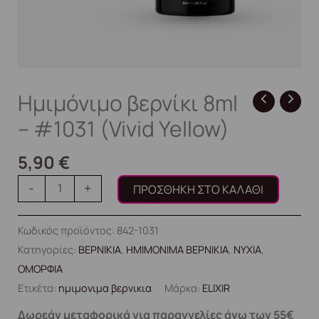
Ημιμόνιμο βερνίκι 8ml
– #1031 (Vivid Yellow)
5,90
€
-
+
ΠΡΟΣΘΉΚΗ ΣΤΟ ΚΑΛΆΘΙ
Κωδικός προϊόντος:
842-1031
Κατηγορίες:
ΒΕΡΝΙΚΙΑ
,
ΗΜΙΜΟΝΙΜΑ ΒΕΡΝΙΚΙΑ
,
ΝΥΧΙΑ
,
ΟΜΟΡΦΙΑ
Ετικέτα:
ημιμονιμα βερνικια
Μάρκα:
ELIXIR
Δωρεάν μεταφορικά για παραγγελίες άνω των 55€