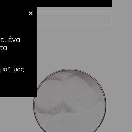
ει ένα
τα
 μαζί μας