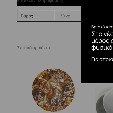
Επιπλέον πληροφορίες
Βάρος
30 γρ.
Βρισκόμαστ
Στο νέ
μέρος 
φυσικά
Σχετικά προϊόντα
Για οποι