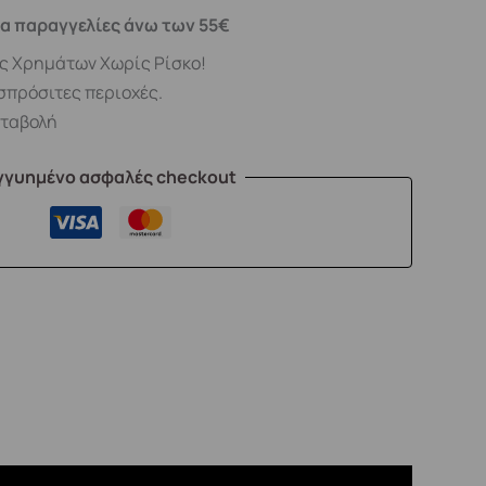
α παραγγελίες άνω των 55€
ς Χρημάτων Χωρίς Ρίσκο!
σπρόσιτες περιοχές.
αταβολή
γγυημένο ασφαλές checkout