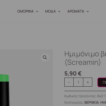
ΟΜΟΡΦΙΑ
ΜΟΔΑ
ΑΡΩΜΑΤΑ
Ημιμόνιμο β
Ημιμόνιμο
βερνίκι
(Screamin)
8ml
–
5,90
€
#1034
-
+
Π
(Screamin)
ποσότητα
Κωδικός προϊόντος:
842-
Κατηγορίες:
ΒΕΡΝΙΚΙΑ
,
ΗΜ