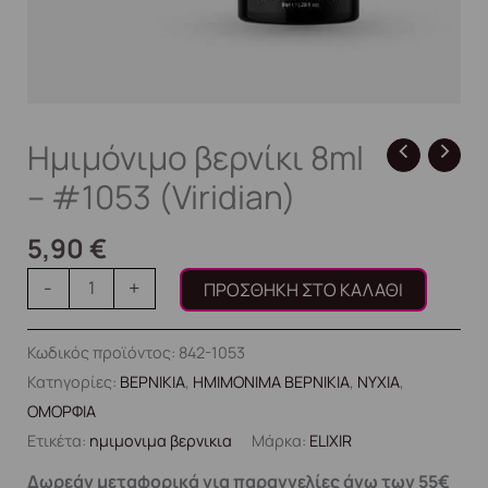
Ημιμόνιμο βερνίκι 8ml
– #1053 (Viridian)
5,90
€
-
+
ΠΡΟΣΘΉΚΗ ΣΤΟ ΚΑΛΆΘΙ
Κωδικός προϊόντος:
842-1053
Κατηγορίες:
ΒΕΡΝΙΚΙΑ
,
ΗΜΙΜΟΝΙΜΑ ΒΕΡΝΙΚΙΑ
,
ΝΥΧΙΑ
,
ΟΜΟΡΦΙΑ
Ετικέτα:
ημιμονιμα βερνικια
Μάρκα:
ELIXIR
Δωρεάν μεταφορικά για παραγγελίες άνω των 55€