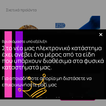
Σχετικά προϊόντα
Βρισκόμαστε υπό εξέλιξη
Στο νέο μας ηλεκτρονικό κατάστημα
έχει ανέβει ένα μέρος από τα είδη
που υπάρχουν διαθέσιμα στα φυσικά
καταστήματά μας.
ΦΥΛΛΑ ΧΡΥΣΟΥ
GEL POLISH WAVES
SANTORINI 15ml.
2,90
€
Για οποιαδήποτε απορία μη διστάσετε να
10,00
€
επικοινωνήσετε μαζί μας
ΠΡΟΣΘΉΚΗ
ΣΤΟ ΚΑΛΆΘΙ
ΠΡΟΣΘΉΚΗ
ΣΤΟ ΚΑΛΆΘΙ