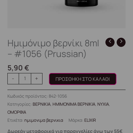
Ημιμόνιμο βερνίκι 8ml
– #1056 (Prussian)
5,90
€
-
+
ΠΡΟΣΘΉΚΗ ΣΤΟ ΚΑΛΆΘΙ
Κωδικός προϊόντος:
842-1056
Κατηγορίες:
ΒΕΡΝΙΚΙΑ
,
ΗΜΙΜΟΝΙΜΑ ΒΕΡΝΙΚΙΑ
,
ΝΥΧΙΑ
,
ΟΜΟΡΦΙΑ
Ετικέτα:
ημιμονιμα βερνικια
Μάρκα:
ELIXIR
Δωρεάν μεταφορικά για παραγγελίες άνω των 55€