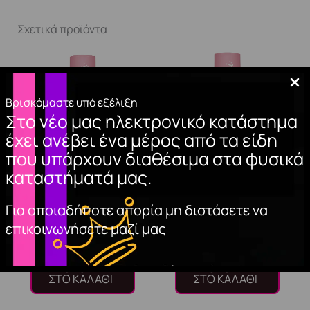
Σχετικά προϊόντα
Βρισκόμαστε υπό εξέλιξη
Στο νέο μας ηλεκτρονικό κατάστημα
έχει ανέβει ένα μέρος από τα είδη
που υπάρχουν διαθέσιμα στα φυσικά
καταστήματά μας.
TOP COAT NON
BASE COAT A&G
Για οποιαδήποτε απορία μη διστάσετε να
WIPE (HEMA FREE)
HYBRID 15ml.
επικοινωνήσετε μαζί μας
11,00
€
10,00
€
ΠΡΟΣΘΉΚΗ
ΠΡΟΣΘΉΚΗ
ΣΤΟ ΚΑΛΆΘΙ
ΣΤΟ ΚΑΛΆΘΙ