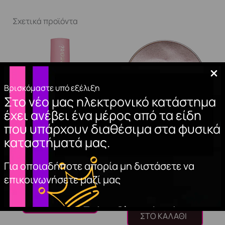
Σχετικά προϊόντα
Βρισκόμαστε υπό εξέλιξη
Στο νέο μας ηλεκτρονικό κατάστημα
έχει ανέβει ένα μέρος από τα είδη
που υπάρχουν διαθέσιμα στα φυσικά
καταστήματά μας.
TOP COAT NON
ΑΚΡΥΛΙΚΗ ΣΚΟΝΗ
WIPE 15ml.
ΝΥΧΙΩΝ (NATURAL
Για οποιαδήποτε απορία μη διστάσετε να
PINK)
11,00
€
επικοινωνήσετε μαζί μας
8,50
€
ΠΡΟΣΘΉΚΗ
ΣΤΟ ΚΑΛΆΘΙ
ΠΡΟΣΘΉΚΗ
ΣΤΟ ΚΑΛΆΘΙ