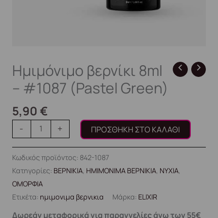
Ημιμόνιμο βερνίκι 8ml
– #1087 (Pastel Green)
5,90
€
-
+
ΠΡΟΣΘΉΚΗ ΣΤΟ ΚΑΛΆΘΙ
Κωδικός προϊόντος:
842-1087
Κατηγορίες:
ΒΕΡΝΙΚΙΑ
,
ΗΜΙΜΟΝΙΜΑ ΒΕΡΝΙΚΙΑ
,
ΝΥΧΙΑ
,
ΟΜΟΡΦΙΑ
Ετικέτα:
ημιμονιμα βερνικια
Μάρκα:
ELIXIR
Δωρεάν μεταφορικά για παραγγελίες άνω των 55€