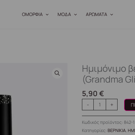
ΟΜΟΡΦΙΑ
ΜΟΔΑ
ΑΡΩΜΑΤΑ
Ημιμόνιμο β
Ημιμόνιμο
βερνίκι
(Grandma Gli
8ml
–
5,90
€
#1106
-
+
Π
(Grandma
Glitter)
Κωδικός προϊόντος:
842-
ποσότητα
Κατηγορίες:
ΒΕΡΝΙΚΙΑ
,
ΗΜ