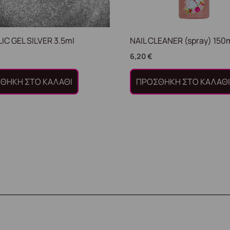
IC GEL SILVER 3.5ml
NAIL CLEANER (spray) 150m
6,20
€
ΘΉΚΗ ΣΤΟ ΚΑΛΆΘΙ
ΠΡΟΣΘΉΚΗ ΣΤΟ ΚΑΛΆΘ