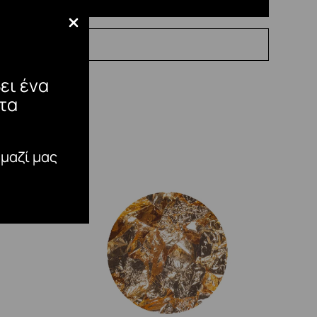
ει ένα
τα
 μαζί μας