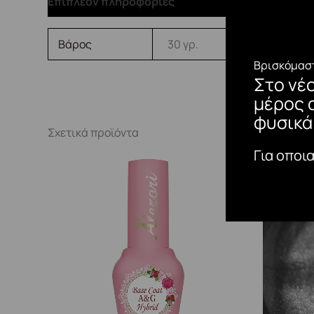
Επιπλέον πληροφορίες
Βάρος
30 γρ.
Βρισκόμαστ
Στο νέ
μέρος 
φυσικά
Σχετικά προϊόντα
Για οποι