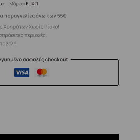
ια
Μάρκα:
ELIXIR
α παραγγελίες άνω των 55€
ς Χρημάτων Χωρίς Ρίσκο!
σπρόσιτες περιοχές.
αταβολή
γγυημένο ασφαλές checkout