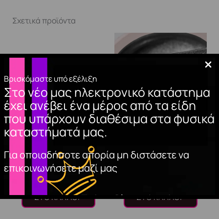
Σχετικά προϊόντα
Βρισκόμαστε υπό εξέλιξη
Στο νέο μας ηλεκτρονικό κατάστημα
έχει ανέβει ένα μέρος από τα είδη
που υπάρχουν διαθέσιμα στα φυσικά
καταστήματά μας.
ΚΥΤΤΑΡΙΝΗ
METALLIC GEL
(500τμχ)
SILVER 3.5ml
Για οποιαδήποτε απορία μη διστάσετε να
επικοινωνήσετε μαζί μας
4,70
€
7,00
€
ΠΡΟΣΘΉΚΗ
ΠΡΟΣΘΉΚΗ
ΣΤΟ ΚΑΛΆΘΙ
ΣΤΟ ΚΑΛΆΘΙ