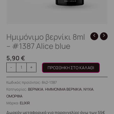
Ημιμόνιμο βερνίκι 8ml
– #1387 Alice blue
5,90
€
-
+
ΠΡΟΣΘΉΚΗ ΣΤΟ ΚΑΛΆΘΙ
Κωδικός προϊόντος:
842-1387
Κατηγορίες:
ΒΕΡΝΙΚΙΑ
,
ΗΜΙΜΟΝΙΜΑ ΒΕΡΝΙΚΙΑ
,
ΝΥΧΙΑ
,
ΟΜΟΡΦΙΑ
Μάρκα:
ELIXIR
Δωρεάν μεταφορικά για παραγγελίες άνω των 55€