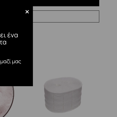
ει ένα
τα
 μαζί μας