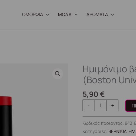
ΟΜΟΡΦΙΑ
ΜΟΔΑ
ΑΡΩΜΑΤΑ
Ημιμόνιμο β
Ημιμόνιμο
βερνίκι
(Boston Univ
8ml
-
5,90
€
#843
-
+
Π
(Boston
University
Κωδικός προϊόντος:
842-
Red)
Κατηγορίες:
ΒΕΡΝΙΚΙΑ
,
ΗΜ
ποσότητα