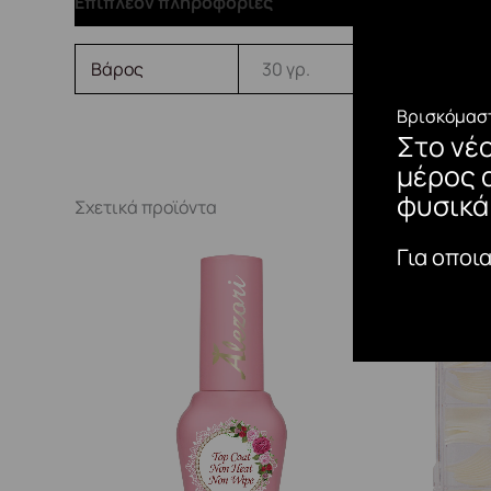
Επιπλέον πληροφορίες
Βάρος
30 γρ.
Βρισκόμαστ
Στο νέ
μέρος 
φυσικά
Σχετικά προϊόντα
Για οποι