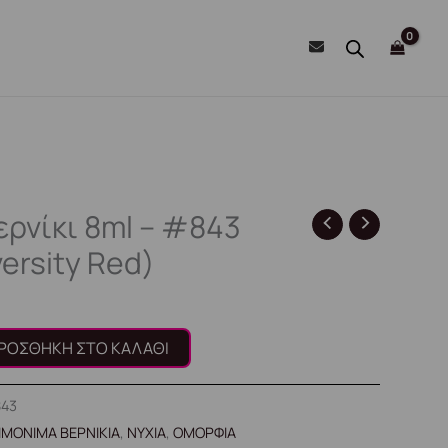
ερνίκι 8ml – #843
ersity Red)
ΡΟΣΘΉΚΗ ΣΤΟ ΚΑΛΆΘΙ
843
ΙΜΟΝΙΜΑ ΒΕΡΝΙΚΙΑ
,
ΝΥΧΙΑ
,
ΟΜΟΡΦΙΑ