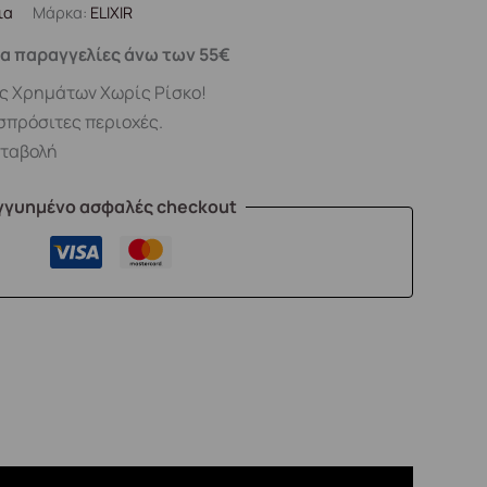
ια
Μάρκα:
ELIXIR
α παραγγελίες άνω των 55€
ς Χρημάτων Χωρίς Ρίσκο!
σπρόσιτες περιοχές.
αταβολή
γγυημένο ασφαλές checkout