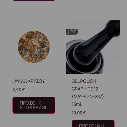
ΦΥΛΛΑ ΧΡΥΣΟΥ
GEL POLISH
GRAPHITE 12
2,90
€
(ΜΑΥΡΟ №287)
ΠΡΟΣΘΉΚΗ
15ml.
ΣΤΟ ΚΑΛΆΘΙ
10,00
€
ΠΡΟΣΘΉΚΗ