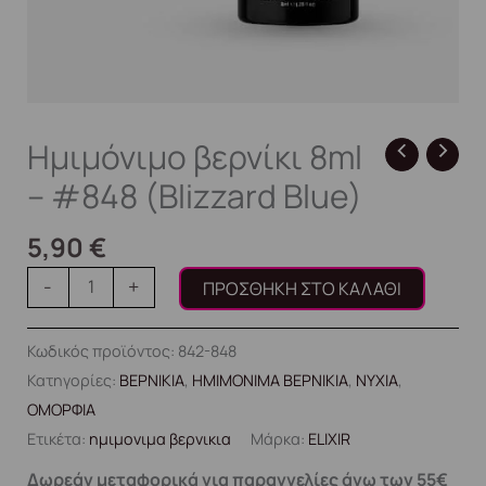
Ημιμόνιμο βερνίκι 8ml
– #848 (Blizzard Blue)
5,90
€
-
+
ΠΡΟΣΘΉΚΗ ΣΤΟ ΚΑΛΆΘΙ
Κωδικός προϊόντος:
842-848
Κατηγορίες:
ΒΕΡΝΙΚΙΑ
,
ΗΜΙΜΟΝΙΜΑ ΒΕΡΝΙΚΙΑ
,
ΝΥΧΙΑ
,
ΟΜΟΡΦΙΑ
Ετικέτα:
ημιμονιμα βερνικια
Μάρκα:
ELIXIR
Δωρεάν μεταφορικά για παραγγελίες άνω των 55€