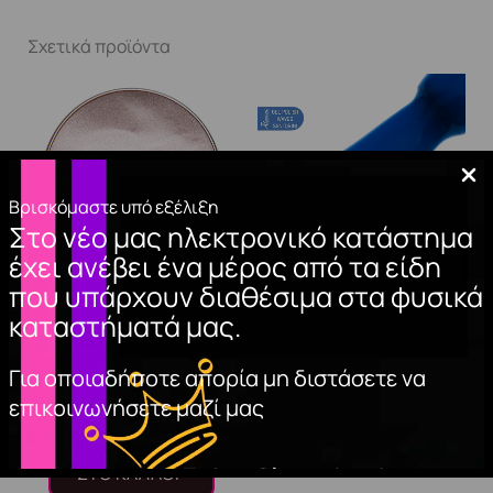
Σχετικά προϊόντα
Βρισκόμαστε υπό εξέλιξη
Στο νέο μας ηλεκτρονικό κατάστημα
έχει ανέβει ένα μέρος από τα είδη
που υπάρχουν διαθέσιμα στα φυσικά
ΑΚΡΥΛΙΚΗ ΣΚΟΝΗ
GEL POLISH WAVES
καταστήματά μας.
ΝΥΧΙΩΝ (NATURAL
SANTORINI 15ml.
PINK)
Για οποιαδήποτε απορία μη διστάσετε να
10,00
€
επικοινωνήσετε μαζί μας
8,50
€
ΠΡΟΣΘΉΚΗ
ΣΤΟ ΚΑΛΆΘΙ
ΠΡΟΣΘΉΚΗ
ΣΤΟ ΚΑΛΆΘΙ