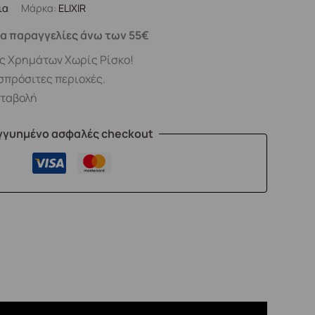
ια
Μάρκα:
ELIXIR
α παραγγελίες άνω των 55€
ς Χρημάτων Χωρίς Ρίσκο!
σπρόσιτες περιοχές.
αταβολή
γγυημένο ασφαλές checkout