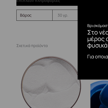
Επιπλέον πληροφορίες
Βάρος
30 γρ.
Βρισκόμαστ
Στο νέ
μέρος 
φυσικά
Σχετικά προϊόντα
Για οποι