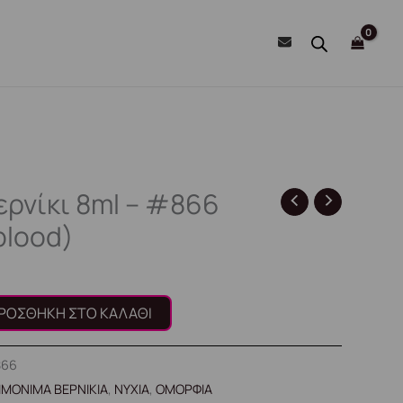
ερνίκι 8ml – #866
blood)
ΡΟΣΘΉΚΗ ΣΤΟ ΚΑΛΆΘΙ
866
ΙΜΟΝΙΜΑ ΒΕΡΝΙΚΙΑ
,
ΝΥΧΙΑ
,
ΟΜΟΡΦΙΑ