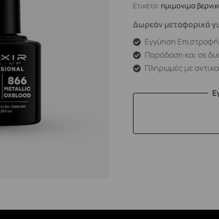
Ετικέτα:
ημιμονιμα βερνικ
Δωρεάν μεταφορικά γι
Εγγύηση Επιστροφή
Παράδοση και σε δυ
Πληρωμές με αντικ
Ε