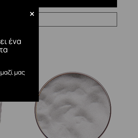
ει ένα
τα
 μαζί μας