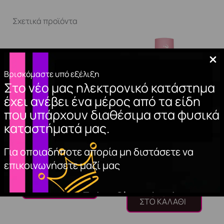
Σχετικά προϊόντα
Βρισκόμαστε υπό εξέλιξη
Στο νέο μας ηλεκτρονικό κατάστημα
έχει ανέβει ένα μέρος από τα είδη
που υπάρχουν διαθέσιμα στα φυσικά
καταστήματά μας.
ΦΥΛΛΑ ΧΡΥΣΟΥ
BASE COAT A&G
Για οποιαδήποτε απορία μη διστάσετε να
HYBRID 15ml.
2,90
€
επικοινωνήσετε μαζί μας
10,00
€
ΠΡΟΣΘΉΚΗ
ΣΤΟ ΚΑΛΆΘΙ
ΠΡΟΣΘΉΚΗ
ΣΤΟ ΚΑΛΆΘΙ