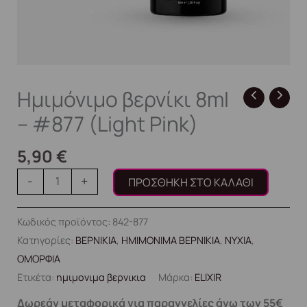
Ημιμόνιμο βερνίκι 8ml
– #877 (Light Pink)
5,90
€
-
+
ΠΡΟΣΘΉΚΗ ΣΤΟ ΚΑΛΆΘΙ
Κωδικός προϊόντος:
842-877
Κατηγορίες:
ΒΕΡΝΙΚΙΑ
,
ΗΜΙΜΟΝΙΜΑ ΒΕΡΝΙΚΙΑ
,
ΝΥΧΙΑ
,
ΟΜΟΡΦΙΑ
Ετικέτα:
ημιμονιμα βερνικια
Μάρκα:
ELIXIR
Δωρεάν μεταφορικά για παραγγελίες άνω των 55€