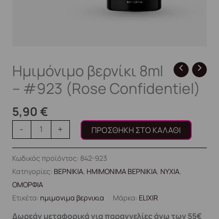
Ημιμόνιμο βερνίκι 8ml
– #923 (Rose Confidentiel)
5,90
€
-
+
ΠΡΟΣΘΉΚΗ ΣΤΟ ΚΑΛΆΘΙ
Κωδικός προϊόντος:
842-923
Κατηγορίες:
ΒΕΡΝΙΚΙΑ
,
ΗΜΙΜΟΝΙΜΑ ΒΕΡΝΙΚΙΑ
,
ΝΥΧΙΑ
,
ΟΜΟΡΦΙΑ
Ετικέτα:
ημιμονιμα βερνικια
Μάρκα:
ELIXIR
Δωρεάν μεταφορικά για παραγγελίες άνω των 55€