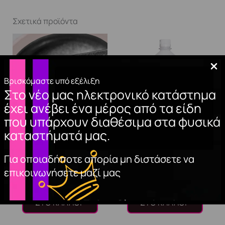
Σχετικά προϊόντα
Βρισκόμαστε υπό εξέλιξη
Στο νέο μας ηλεκτρονικό κατάστημα
έχει ανέβει ένα μέρος από τα είδη
που υπάρχουν διαθέσιμα στα φυσικά
καταστήματά μας.
METALLIC GEL
NAIL CLEANER
SILVER 3.5ml
1000ml.
Για οποιαδήποτε απορία μη διστάσετε να
επικοινωνήσετε μαζί μας
7,00
€
15,00
€
ΠΡΟΣΘΉΚΗ
ΠΡΟΣΘΉΚΗ
ΣΤΟ ΚΑΛΆΘΙ
ΣΤΟ ΚΑΛΆΘΙ