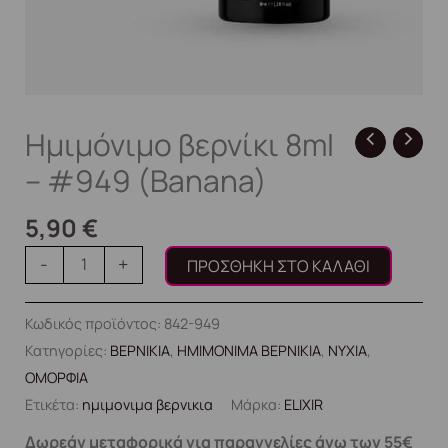
Ημιμόνιμο βερνίκι 8ml
– #949 (Banana)
5,90
€
-
+
ΠΡΟΣΘΉΚΗ ΣΤΟ ΚΑΛΆΘΙ
Κωδικός προϊόντος:
842-949
Κατηγορίες:
ΒΕΡΝΙΚΙΑ
,
ΗΜΙΜΟΝΙΜΑ ΒΕΡΝΙΚΙΑ
,
ΝΥΧΙΑ
,
ΟΜΟΡΦΙΑ
Ετικέτα:
ημιμονιμα βερνικια
Μάρκα:
ELIXIR
Δωρεάν μεταφορικά για παραγγελίες άνω των 55€