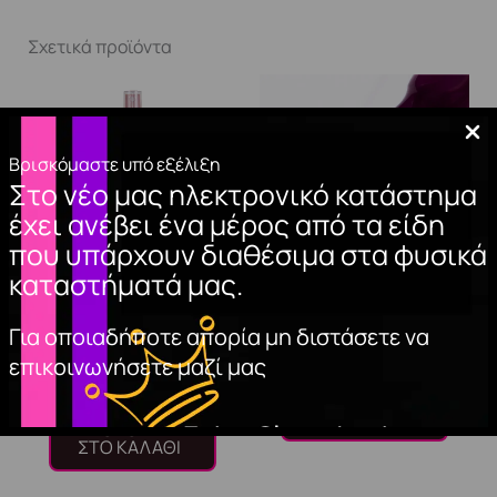
Σχετικά προϊόντα
Βρισκόμαστε υπό εξέλιξη
Στο νέο μας ηλεκτρονικό κατάστημα
έχει ανέβει ένα μέρος από τα είδη
που υπάρχουν διαθέσιμα στα φυσικά
καταστήματά μας.
NAIL CLEANER
2497
Για οποιαδήποτε απορία μη διστάσετε να
(spray) 150ml.
10,00
€
επικοινωνήσετε μαζί μας
6,20
€
ΠΡΟΣΘΉΚΗ
ΣΤΟ ΚΑΛΆΘΙ
ΠΡΟΣΘΉΚΗ
ΣΤΟ ΚΑΛΆΘΙ