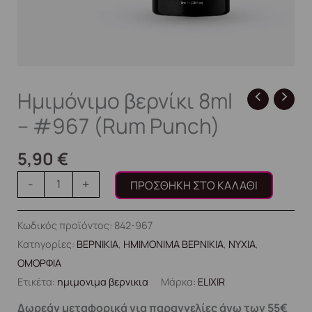
Ημιμόνιμο βερνίκι 8ml
– #967 (Rum Punch)
5,90
€
-
+
ΠΡΟΣΘΉΚΗ ΣΤΟ ΚΑΛΆΘΙ
Κωδικός προϊόντος:
842-967
Κατηγορίες:
ΒΕΡΝΙΚΙΑ
,
ΗΜΙΜΟΝΙΜΑ ΒΕΡΝΙΚΙΑ
,
ΝΥΧΙΑ
,
ΟΜΟΡΦΙΑ
Ετικέτα:
ημιμονιμα βερνικια
Μάρκα:
ELIXIR
Δωρεάν μεταφορικά για παραγγελίες άνω των 55€