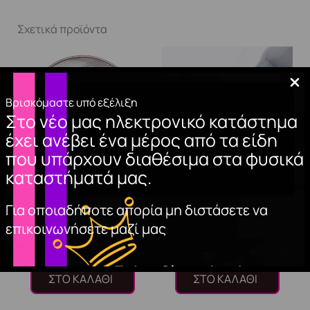
Σχετικά προϊόντα
Βρισκόμαστε υπό εξέλιξη
Στο νέο μας ηλεκτρονικό κατάστημα
έχει ανέβει ένα μέρος από τα είδη
που υπάρχουν διαθέσιμα στα φυσικά
καταστήματά μας.
ΑΚΡΥΛΙΚΗ ΣΚΟΝΗ
GEL POLISH FRENCH
Για οποιαδήποτε απορία μη διστάσετε να
ΝΥΧΙΩΝ (WHITE)
MILKY 15ml
επικοινωνήσετε μαζί μας
8,50
€
10,00
€
ΠΡΟΣΘΉΚΗ
ΠΡΟΣΘΉΚΗ
ΣΤΟ ΚΑΛΆΘΙ
ΣΤΟ ΚΑΛΆΘΙ