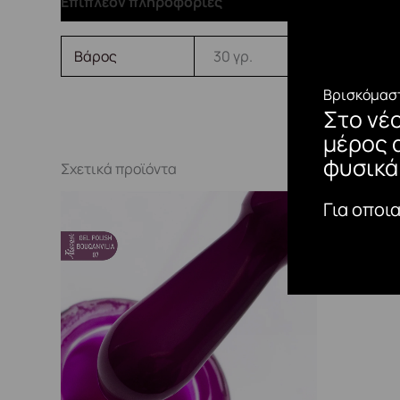
Επιπλέον πληροφορίες
Βάρος
30 γρ.
Βρισκόμαστ
Στο νέ
μέρος 
φυσικά
Σχετικά προϊόντα
Για οποι