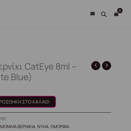
ρνίκι CatEye 8ml –
ite Blue)
ΡΟΣΘΉΚΗ ΣΤΟ ΚΑΛΆΘΙ
1180
ΙΜΟΝΙΜΑ ΒΕΡΝΙΚΙΑ
,
ΝΥΧΙΑ
,
ΟΜΟΡΦΙΑ