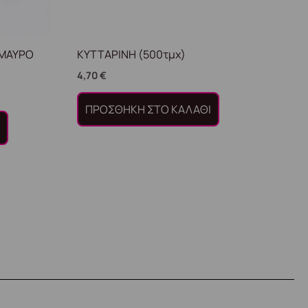
(ΜΑΥΡΟ
ΚΥΤΤΑΡΙΝΗ (500τμχ)
4,70
€
ΠΡΟΣΘΉΚΗ ΣΤΟ ΚΑΛΆΘΙ
Ι