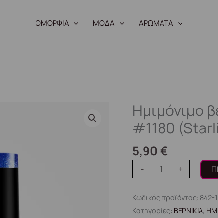
ΟΜΟΡΦΙΑ
ΜΟΔΑ
ΑΡΩΜΑΤΑ
Ημιμόνιμο βε
Ημιμόνιμο
βερνίκι
#1180 (Starl
CatEye
8ml
5,90
€
–
-
+
Π
#1180
(Starlite
Κωδικός προϊόντος:
842-
Blue)
Κατηγορίες:
ΒΕΡΝΙΚΙΑ
,
ΗΜ
ποσότητα