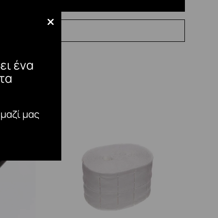
ει ένα
τα
 μαζί μας