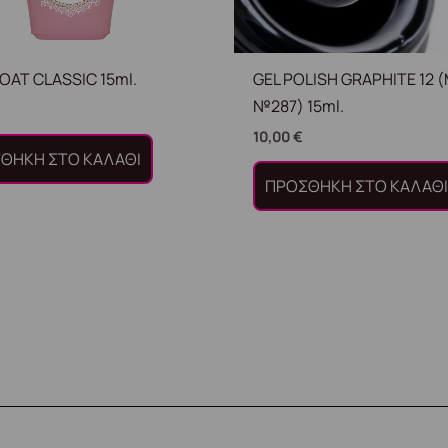
OAT CLASSIC 15ml.
GEL POLISH GRAPHITE 12 
№287) 15ml.
10,00
€
ΘΉΚΗ ΣΤΟ ΚΑΛΆΘΙ
ΠΡΟΣΘΉΚΗ ΣΤΟ ΚΑΛΆΘ