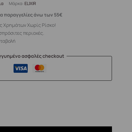
ια
Μάρκα:
ELIXIR
α παραγγελίες άνω των 55€
ς Χρημάτων Χωρίς Ρίσκο!
σπρόσιτες περιοχές.
αταβολή
γγυημένο ασφαλές checkout