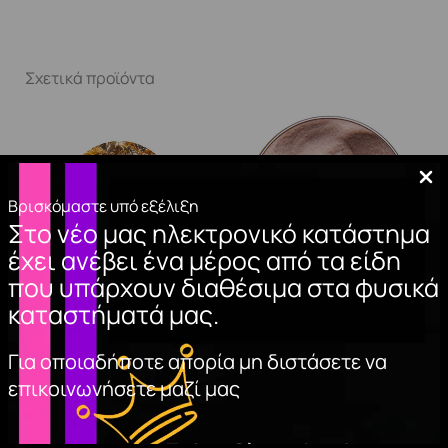
Σχετικά προϊόντα
Βρισκόμαστε υπό εξέλιξη
Στο νέο μας ηλεκτρονικό κατάστημα
έχει ανέβει ένα μέρος από τα είδη
που υπάρχουν διαθέσιμα στα φυσικά
καταστήματά μας.
ΦΥΛΛΑ ΧΡΥΣΟΥ
ΑΚΡΥΛΙΚΗ ΣΚΟΝΗ
ΝΥΧΙΩΝ (WARM
2,90
€
Για οποιαδήποτε απορία μη διστάσετε να
BEIGE)
επικοινωνήσετε μαζί μας
ΠΡΟΣΘΉΚΗ
8,50
€
ΣΤΟ ΚΑΛΆΘΙ