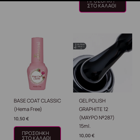
ΠΡΟΣΘΉΚΗ
ΣΤΟ ΚΑΛΆΘΙ
BASE COAT CLASSIC
GEL POLISH
(Hema Free)
GRAPHITE 12
(ΜΑΥΡΟ №287)
10,50
€
15ml.
ΠΡΟΣΘΉΚΗ
10,00
€
ΣΤΟ ΚΑΛΆΘΙ