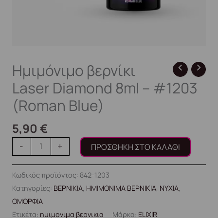
Ημιμόνιμο βερνίκι
Laser Diamond 8ml – #1203
(Roman Blue)
5,90
€
-
+
ΠΡΟΣΘΉΚΗ ΣΤΟ ΚΑΛΆΘΙ
Κωδικός προϊόντος:
842-1203
Κατηγορίες:
ΒΕΡΝΙΚΙΑ
,
ΗΜΙΜΟΝΙΜΑ ΒΕΡΝΙΚΙΑ
,
ΝΥΧΙΑ
,
ΟΜΟΡΦΙΑ
Ετικέτα:
ημιμονιμα βερνικια
Μάρκα:
ELIXIR