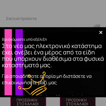
Σχετικά προϊόντα
Βρισκόμαστε υπό εξέλιξη
Στο νέο μας ηλεκτρονικό κατάστημα
έχει ανέβει ένα μέρος από τα είδη
που υπάρχουν διαθέσιμα στα φυσικά
καταστήματά μας.
TOP COAT NON
GEL POLISH
Για οποιαδήποτε απορία μη διστάσετε να
WIPE (HEMA FREE)
ANTIQUE 02 15ml.
επικοινωνήσετε μαζί μας
11,00
€
10,00
€
ΠΡΟΣΘΉΚΗ
ΠΡΟΣΘΉΚΗ
ΣΤΟ ΚΑΛΆΘΙ
ΣΤΟ ΚΑΛΆΘΙ