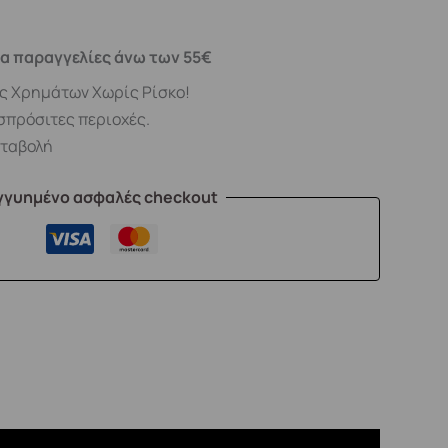
α παραγγελίες άνω των 55€
ς Χρημάτων Χωρίς Ρίσκο!
σπρόσιτες περιοχές.
αταβολή
γγυημένο ασφαλές checkout