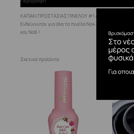
Περιγραφή
ΚΑΠΑΚΙ ΠΡΟΣΤΑΣΙΑΣ ΠΙΝΕΛΟΥ #1 ALEZORI PROFESS
Ενδείκνυται για όλα τα πινέλα Νο4
και Νο6 !
Βρισκόμαστ
Στο νέ
μέρος 
φυσικά
Σχετικά προϊόντα
Για οποι