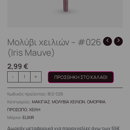
Μολύβι χειλιών – #026
(Iris Mauve)
2,99
€
-
+
ΠΡΟΣΘΉΚΗ ΣΤΟ ΚΑΛΆΘΙ
Κωδικός προϊόντος:
812-026
Κατηγορίες:
ΜΑΚΙΓΙΑΖ
,
ΜΟΛΥΒΙΑ ΧΕΙΛΙΩΝ
,
ΟΜΟΡΦΙΑ
,
ΠΡΟΣΩΠΟ
,
ΧΕΙΛΗ
Μάρκα:
ELIXIR
Δωρεάν μεταφορικά για παραγγελίες άνω των 55€