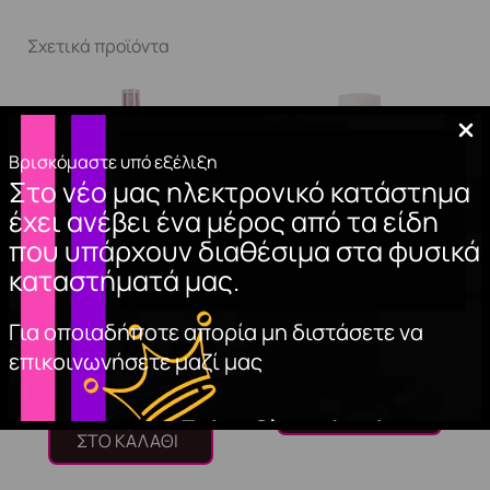
Σχετικά προϊόντα
Βρισκόμαστε υπό εξέλιξη
Στο νέο μας ηλεκτρονικό κατάστημα
έχει ανέβει ένα μέρος από τα είδη
που υπάρχουν διαθέσιμα στα φυσικά
καταστήματά μας.
NAIL CLEANER
TIP GLUE. 7.5g
Για οποιαδήποτε απορία μη διστάσετε να
(spray) 150ml.
3,00
€
επικοινωνήσετε μαζί μας
6,20
€
ΠΡΟΣΘΉΚΗ
ΣΤΟ ΚΑΛΆΘΙ
ΠΡΟΣΘΉΚΗ
ΣΤΟ ΚΑΛΆΘΙ