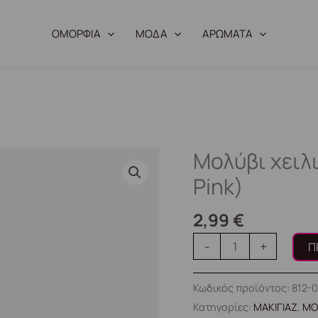
ΟΜΟΡΦΙΑ
ΜΟΔΑ
ΑΡΩΜΑΤΑ
Μολύβι χειλ
Μολύβι
χειλιών
Pink)
-
#032
2,99
€
(Amaranth
-
+
Π
Pink)
ποσότητα
Κωδικός προϊόντος:
812-
Κατηγορίες:
ΜΑΚΙΓΙΑΖ
,
ΜΟ