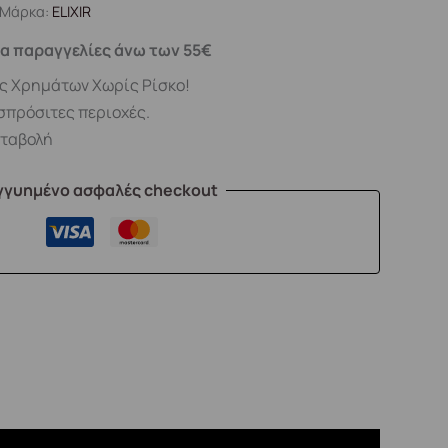
Μάρκα:
ELIXIR
α παραγγελίες άνω των 55€
ς Χρημάτων Χωρίς Ρίσκο!
σπρόσιτες περιοχές.
αταβολή
γγυημένο ασφαλές checkout