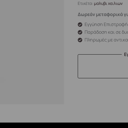
Ετικέτα:
μολυβι χειλιων
Δωρεάν μεταφορικά γι
Εγγύηση Επιστροφή
Παράδοση και σε δυ
Πληρωμές με αντικ
Ε