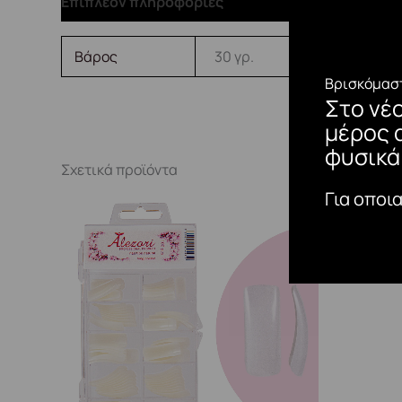
Επιπλέον πληροφορίες
Βάρος
30 γρ.
Βρισκόμαστ
Στο νέ
μέρος 
φυσικά
Σχετικά προϊόντα
Για οποι