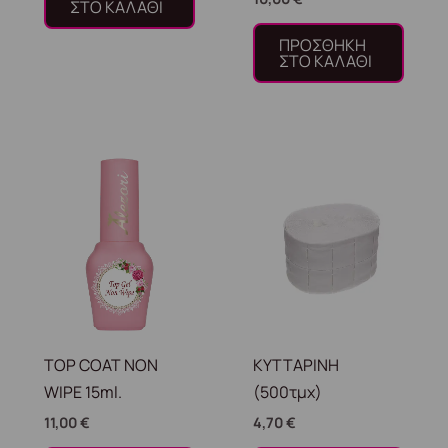
ΣΤΟ ΚΑΛΆΘΙ
ΠΡΟΣΘΉΚΗ
ΣΤΟ ΚΑΛΆΘΙ
TOP COAT NON
ΚΥΤΤΑΡΙΝΗ
WIPE 15ml.
(500τμχ)
11,00
€
4,70
€