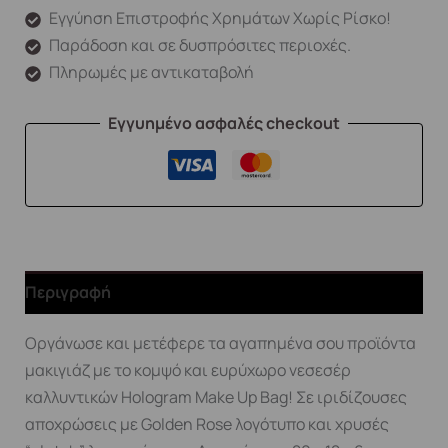
Εγγύηση Επιστροφής Χρημάτων Χωρίς Ρίσκο!
Παράδοση και σε δυσπρόσιτες περιοχές.
Πληρωμές με αντικαταβολή
Εγγυημένο ασφαλές checkout
Περιγραφή
Οργάνωσε και μετέφερε τα αγαπημένα σου προϊόντα
μακιγιάζ με το κομψό και ευρύχωρο νεσεσέρ
καλλυντικών Hologram Make Up Bag! Σε ιριδίζουσες
αποχρώσεις με Golden Rose λογότυπο και χρυσές