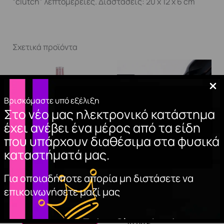
“clutch” λεπτομέρειες. Διαστάσεις: 20 x 12 x 6 cm
Σχετικά προϊόντα
Βρισκόμαστε υπό εξέλιξη
Στο νέο μας ηλεκτρονικό κατάστημα
έχει ανέβει ένα μέρος από τα είδη
που υπάρχουν διαθέσιμα στα φυσικά
καταστήματά μας.
NAIL CLEANER
GEL POLISH
Για οποιαδήποτε απορία μη διστάσετε να
(spray) 150ml.
GRAPHITE 12
επικοινωνήσετε μαζί μας
(ΜΑΥΡΟ №287)
6,20
€
15ml.
ΠΡΟΣΘΉΚΗ
10,00
€