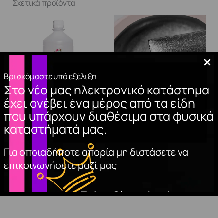
Σχετικά προϊόντα
Βρισκόμαστε υπό εξέλιξη
Στο νέο μας ηλεκτρονικό κατάστημα
έχει ανέβει ένα μέρος από τα είδη
που υπάρχουν διαθέσιμα στα φυσικά
NAIL CLEANER
METALLIC GEL
καταστήματά μας.
1000ml.
SILVER 3.5ml
15,00
€
7,00
€
Για οποιαδήποτε απορία μη διστάσετε να
επικοινωνήσετε μαζί μας
ΠΡΟΣΘΉΚΗ
ΠΡΟΣΘΉΚΗ
ΣΤΟ ΚΑΛΆΘΙ
ΣΤΟ ΚΑΛΆΘΙ