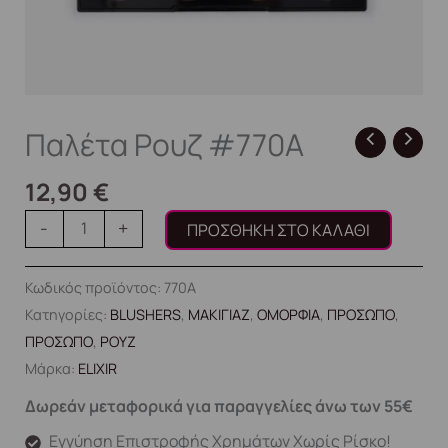
Παλέτα Ρουζ #770A
12,90
€
-
+
ΠΡΟΣΘΉΚΗ ΣΤΟ ΚΑΛΆΘΙ
Κωδικός προϊόντος:
770A
Κατηγορίες:
BLUSHERS
,
ΜΑΚΙΓΙΑΖ
,
ΟΜΟΡΦΙΑ
,
ΠΡΟΣΩΠΟ
,
ΠΡΟΣΩΠΟ
,
ΡΟΥΖ
Μάρκα:
ELIXIR
Δωρεάν μεταφορικά για παραγγελίες άνω των 55€
Εγγύηση Επιστροφής Χρημάτων Χωρίς Ρίσκο!