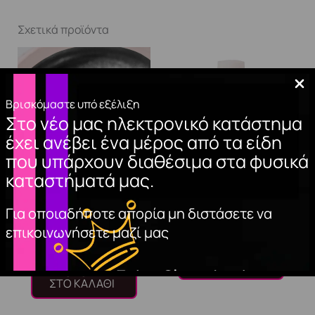
Σχετικά προϊόντα
Βρισκόμαστε υπό εξέλιξη
Στο νέο μας ηλεκτρονικό κατάστημα
έχει ανέβει ένα μέρος από τα είδη
που υπάρχουν διαθέσιμα στα φυσικά
καταστήματά μας.
METALLIC GEL
TIP GLUE. 7.5g
Για οποιαδήποτε απορία μη διστάσετε να
SILVER 3.5ml
3,00
€
επικοινωνήσετε μαζί μας
7,00
€
ΠΡΟΣΘΉΚΗ
ΣΤΟ ΚΑΛΆΘΙ
ΠΡΟΣΘΉΚΗ
ΣΤΟ ΚΑΛΆΘΙ