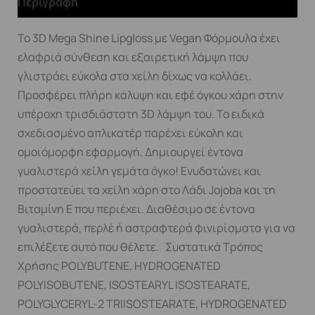
Περιγραφή
To 3D Mega Shine Lipgloss με Vegan Φόρμουλα έχει
ελαφριά σύνθεση και εξαιρετική λάμψη που
γλιστράει εύκολα στα χείλη δίχως να κολλάει.
Προσφέρει πλήρη κάλυψη και εφέ όγκου χάρη στην
υπέροχη τρισδιάστατη 3D λάμψη του. Το ειδικά
σχεδιασμένο απλικατέρ παρέχει εύκολη και
ομοιόμορφη εφαρμογή. Δημιουργεί έντονα
γυαλιστερά χείλη γεμάτα όγκο! Ενυδατώνει και
προστατεύει τα χείλη χάρη στο Λάδι Jojoba και τη
Βιταμίνη Ε που περιέχει. Διαθέσιμο σε έντονα
γυαλιστερά, περλέ ή αστραφτερά φινιρίσματα για να
επιλέξετε αυτό που θέλετε. Συστατικά Τρόπος
Χρήσης POLYBUTENE, HYDROGENATED
POLYISOBUTENE, ISOSTEARYL ISOSTEARATE,
POLYGLYCERYL-2 TRIISOSTEARATE, HYDROGENATED