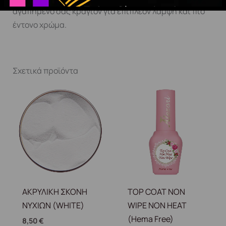
αγαπημένο σας κραγιόν για επιπλέον λάμψη και πιο
έντονο χρώμα.
Σχετικά προϊόντα
ΑΚΡΥΛΙΚΗ ΣΚΟΝΗ
TOP COAT NON
ΝΥΧΙΩΝ (WHITE)
WIPE NON HEAT
(Hema Free)
8,50
€