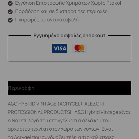
Εγγύηση Επιστροφής Χρημάτων Χωρίς Ρίσκο!
Παράδοση και σε δυσπρόσιτες περιοχές.
Πληρωμές με αντικαταβολή
Εγγυημένο ασφαλές checkout
Περιγραφή
A&G HYBRID VINTAGE (ACRYGEL) ALEZORI
PROFESSIONAL PRODUCTSΗ A&G Hybrid Vintage είναι
η Nο1 επιλογή του επαγγελματία αλλά και του
αρχάριου τεχνίτη στον χώρο των νυχιών. Είναι
το Acrygel που συνδυάζει τέλεια τις καλύτερες