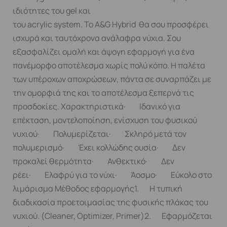
ιδιότητες του gel και
του acrylic system. To A&G Hybrid θα σου προσφέρει
ισχυρά και ταυτόχρονα ανάλαφρα νύχια. Σου
εξασφαλίζει ομαλή και άψογη εφαρμογή για ένα
πανέμορφο αποτέλεσμα χωρίς πολύ κόπο. Η παλέτα
των υπέροχων αποχρώσεων, πάντα σε συναρπάζει με
την ομορφιά της και το αποτέλεσμα ξεπερνά τις
προσδοκίες. Χαρακτηριστικά· Ιδανικό για
επέκταση, μοντελοποίηση, ενίσχυση του φυσικού
νυχιού· Πολυμερίζεται· Σκληρό μετά τον
πολυμερισμό· Έχει κολλώδης ουσία· Δεν
προκαλεί θερμότητα· Ανθεκτικό· Δεν
ρέει· Ελαφρύ για το νύχι· Άοσμο· Εύκολο στο
λιμάρισμα Μέθοδος εφαρμογής1. Η τυπική
διαδικασία προετοιμασίας της φυσικής πλάκας του
νυχιού. (Cleaner, Optimizer, Primer)2. Εφαρμόζεται