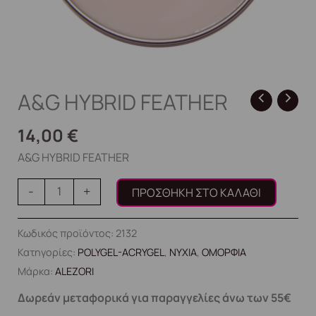
A&G HYBRID FEATHER
14,00
€
A&G HYBRID FEATHER
-
+
ΠΡΟΣΘΉΚΗ ΣΤΟ ΚΑΛΆΘΙ
Κωδικός προϊόντος:
2132
Κατηγορίες:
POLYGEL-ACRYGEL
,
ΝΥΧΙΑ
,
ΟΜΟΡΦΙΑ
Μάρκα:
ALEZORI
Δωρεάν μεταφορικά για παραγγελίες άνω των 55€