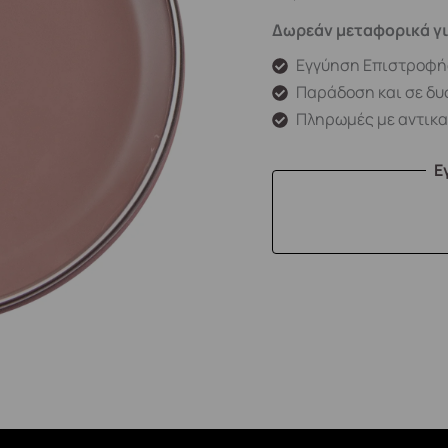
Δωρεάν μεταφορικά γι
Εγγύηση Επιστροφή
Παράδοση και σε δυ
Πληρωμές με αντικ
Ε