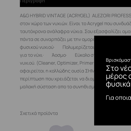
Περιγραφή
A&G HYBRID VINTAGE (ACRYGEL) ALEZORI PROFESSIO
στον χώρο των νυχιών. Είναι το Acrygel που συνδυάζ
ταυτόχρονα ανάλαφρα νύχια. Σου εξασφαλίζει ομα
πάντα σε συναρπάζει με την ομορφιά της και το α
φυσικού νυχιού· Πολυμερίζεται· Σκληρό μετ
για το νύχι· Άοσμο· Εύκολο στο λιμάρισμα Μέθ
Βρισκόμαστ
νυχιού. (Cleaner, Optimizer, Primer)2. Εφαρμόζετ
Στο νέ
αφαιρείται η κολλώδης ουσία ΣΗΜΑΝΤΙΚΟ!*Απαραίτη
μέρος 
περίπτωση που χρειάζεται να διαμορφώσουμε το ν
φυσικά
μαλακή σύσταση απο το συνηθισμένο Acrygel-Alezo
Για οποι
Σχετικά προϊόντα