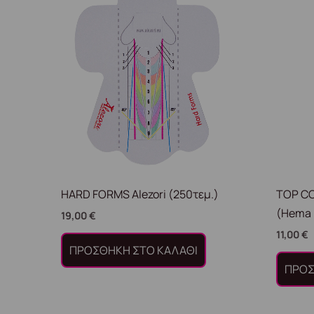
HARD FORMS Alezori (250τεμ.)
TOP C
(Hema 
19,00
€
11,00
€
ΠΡΟΣΘΉΚΗ ΣΤΟ ΚΑΛΆΘΙ
ΠΡΟΣ