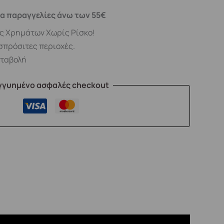
α παραγγελίες άνω των 55€
ς Χρημάτων Χωρίς Ρίσκο!
σπρόσιτες περιοχές.
αταβολή
γγυημένο ασφαλές checkout