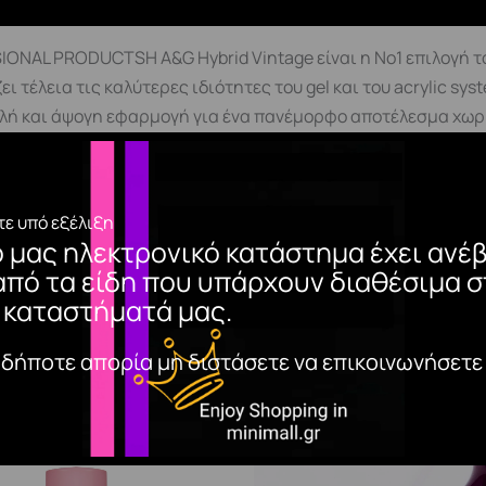
NAL PRODUCTSΗ A&G Hybrid Vintage είναι η Nο1 επιλογή του
ει τέλεια τις καλύτερες ιδιότητες του gel και του acrylic s
λή και άψογη εφαρμογή για ένα πανέμορφο αποτέλεσμα χωρ
ποτέλεσμα ξεπερνά τις προσδοκίες. Χαρακτηριστικά· Ιδανι
ά τον πολυμερισμό· Έχει κολλώδης ουσία· Δεν προκαλ
οδος εφαρμογής1. Η τυπική διαδικασία προετοιμασίας τη
ε υπό εξέλιξη
αι μετά το Base Coat A&G hybrid 15ml.3. Πολυμερίζεται 60
ο μας ηλεκτρονικό κατάστημα έχει ανέβ
τη εφαρμογή της Base Coat A&G hybrid 15ml.*Για γρήγορη κ
από τα είδη που υπάρχουν διαθέσιμα σ
ύχι με περισσότερη ποσότητα για σωστή δομή του, ο πολυμε
 καταστήματά μας.
ri.
αδήποτε απορία μη διστάσετε να επικοινωνήσετε