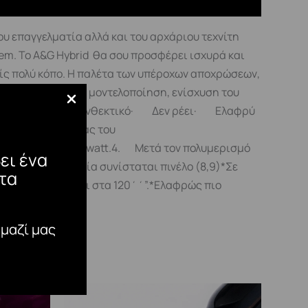
 επαγγελματία αλλά και του αρχάριου τεχνίτη
ystem. To A&G Hybrid θα σου προσφέρει ισχυρά και
ίς πολύ κόπο. Η παλέτα των υπέροχων αποχρώσεων,
κό για επέκταση, μοντελοποίηση, ενίσχυση του
εί θερμότητα· Ανθεκτικό· Δεν ρέει· Ελαφρύ
ς φυσικής πλάκας του
’’ σε λάμπα Led 48 watt.4. Μετά τον πολυμερισμό
ει ένα
αι εύκολη εργασία συνίσταται πινέλο (8,9)*Σε
τα
ρισμός αυξάνεται στα 120΄΄”.*Ελαφρώς πιο
 μαζί μας