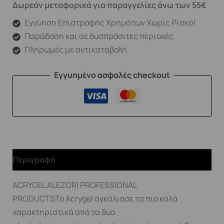
Δωρεάν μεταφορικά για παραγγελίες άνω των 55€
Εγγύηση Επιστροφής Χρημάτων Χωρίς Ρίσκο!
Παράδοση και σε δυσπρόσιτες περιοχές.
Πληρωμές με αντικαταβολή
Εγγυημένο ασφαλές checkout
Περιγραφή
ACRYGEL ALEZORI PROFESSIONAL
PRODUCTSTo Acrygel αγκάλιασε τα πιο καλά
χαρακτηριστικά από τα δυο