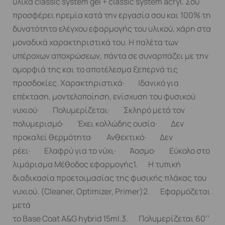
υλικά classic system gel + classic system acryl. Σου
προσφέρει ηρεμία κατά την εργασία σου και 100% τη
δυνατότητα ελέγχου εφαρμογής του υλικού, χάρη στα
μοναδικά χαρακτηριστικά του. Η παλέτα των
υπέροχων αποχρώσεων, πάντα σε συναρπάζει με την
ομορφιά της και το αποτέλεσμα ξεπερνά τις
προσδοκίες. Χαρακτηριστικά· Ιδανικό για
επέκταση, μοντελοποίηση, ενίσχυση του φυσικού
νυχιού· Πολυμερίζεται· Σκληρό μετά τον
πολυμερισμό· Έχει κολλώδης ουσία· Δεν
προκαλεί θερμότητα· Ανθεκτικό· Δεν
ρέει· Ελαφρύ για το νύχι· Άοσμο· Εύκολο στο
λιμάρισμα Μέθοδος εφαρμογής1. Η τυπική
διαδικασία προετοιμασίας της φυσικής πλάκας του
νυχιού. (Cleaner, Optimizer, Primer)2. Εφαρμόζεται
μετά
το Base Coat A&G hybrid 15ml.3. Πολυμερίζεται 60’’