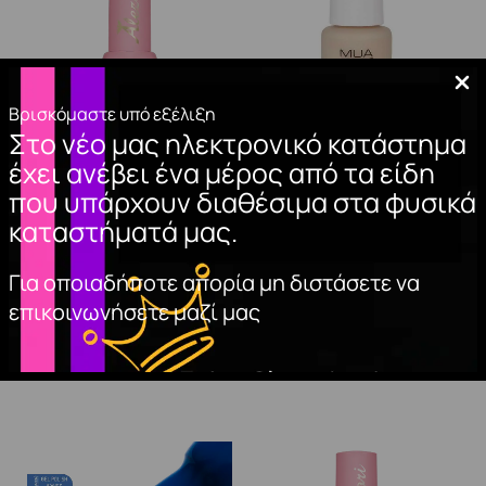
Βρισκόμαστε υπό εξέλιξη
Στο νέο μας ηλεκτρονικό κατάστημα
έχει ανέβει ένα μέρος από τα είδη
BASE COAT A&G
MUA PRO/BASE
που υπάρχουν διαθέσιμα στα φυσικά
HYBRID 15ml.
MATTE FINISH
καταστήματά μας.
FOUNDATION – 110
10,00
€
10,99
€
Για οποιαδήποτε απορία μη διστάσετε να
ΠΡΟΣΘΉΚΗ
επικοινωνήσετε μαζί μας
ΣΤΟ ΚΑΛΆΘΙ
ΠΡΟΣΘΉΚΗ
ΣΤΟ ΚΑΛΆΘΙ