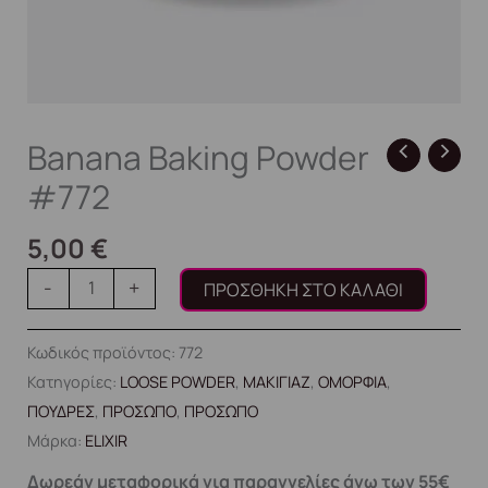
Banana Baking Powder
#772
5,00
€
-
+
ΠΡΟΣΘΉΚΗ ΣΤΟ ΚΑΛΆΘΙ
Κωδικός προϊόντος:
772
Κατηγορίες:
LOOSE POWDER
,
ΜΑΚΙΓΙΑΖ
,
ΟΜΟΡΦΙΑ
,
ΠΟΥΔΡΕΣ
,
ΠΡΟΣΩΠΟ
,
ΠΡΟΣΩΠΟ
Μάρκα:
ELIXIR
Δωρεάν μεταφορικά για παραγγελίες άνω των 55€