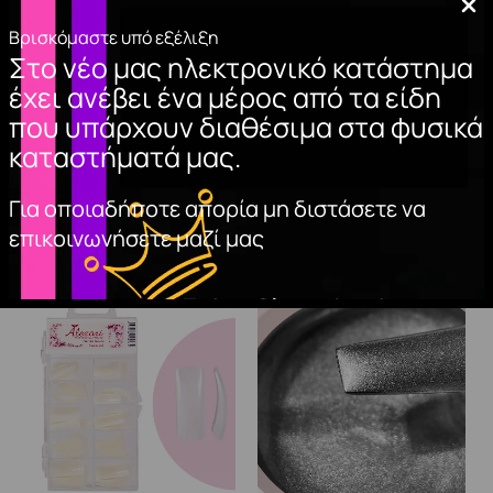
Βρισκόμαστε υπό εξέλιξη
Στο νέο μας ηλεκτρονικό κατάστημα
ΚΥΤΤΑΡΙΝΗ
ΦΥΛΛΑ ΧΡΥΣΟΥ
έχει ανέβει ένα μέρος από τα είδη
(500τμχ)
2,90
€
που υπάρχουν διαθέσιμα στα φυσικά
4,70
€
ΠΡΟΣΘΉΚΗ
καταστήματά μας.
ΣΤΟ ΚΑΛΆΘΙ
ΠΡΟΣΘΉΚΗ
ΣΤΟ ΚΑΛΆΘΙ
Για οποιαδήποτε απορία μη διστάσετε να
επικοινωνήσετε μαζί μας