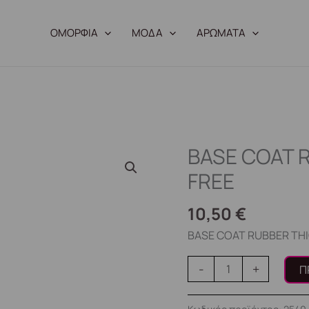
ΟΜΟΡΦΙΑ
ΜΟΔΑ
ΑΡΩΜΑΤΑ
BASE COAT 
BASE
COAT
FREE
RUBBER
THICK
10,50
€
ACID
BASE COAT RUBBER THI
FREE
ποσότητα
-
+
Π