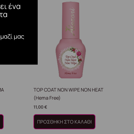
ει ένα
τα
 μαζί μας
MA
TOP COAT NON WIPE NON HEAT
(Hema Free)
11,00
€
Ι
ΠΡΟΣΘΉΚΗ ΣΤΟ ΚΑΛΆΘΙ