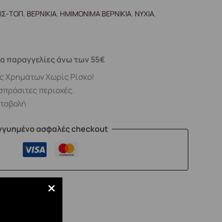
ΙΣ-ΤΟΠ
,
ΒΕΡΝΙΚΙΑ
,
ΗΜΙΜΟΝΙΜΑ ΒΕΡΝΙΚΙΑ
,
ΝΥΧΙΑ
,
α παραγγελίες άνω των 55€
ς Χρημάτων Χωρίς Ρίσκο!
σπρόσιτες περιοχές.
αταβολή
γγυημένο ασφαλές checkout