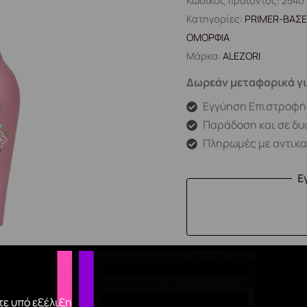
Κωδικός προϊόντος:
2540
Κατηγορίες:
PRIMER-ΒΑΣΕ
ΟΜΟΡΦΙΑ
Μάρκα:
ALEZORI
Δωρεάν μεταφορικά γι
Εγγύηση Επιστροφή
Παράδοση και σε δυ
Πληρωμές με αντικ
Ε
ε υπό εξέλιξη