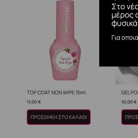
Στο νέ
μέρος 
φυσικά
Για οποι
TOP COAT NON WIPE 15ml.
GEL PO
11,00
€
10,00
€
ΠΡΟΣΘΉΚΗ ΣΤΟ ΚΑΛΆΘΙ
ΠΡΟΣ