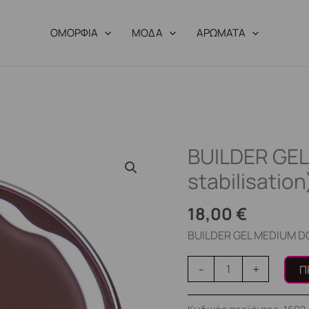
ΟΜΟΡΦΙΑ
ΜΟΔΑ
ΑΡΩΜΑΤΑ
BUILDER GEL
BUILDER
GEL
stabilisation
MEDIUM
DOLCE
18,00
€
(auto
BUILDER GEL MEDIUM DOL
stabilisation)
ποσότητα
-
+
Π