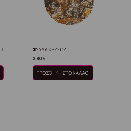
l.
ΦΥΛΛΑ ΧΡΥΣΟΥ
2,90
€
Ι
ΠΡΟΣΘΉΚΗ ΣΤΟ ΚΑΛΆΘΙ