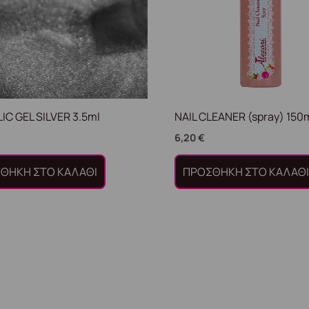
IC GEL SILVER 3.5ml
NAIL CLEANER (spray) 150m
6,20
€
ΘΉΚΗ ΣΤΟ ΚΑΛΆΘΙ
ΠΡΟΣΘΉΚΗ ΣΤΟ ΚΑΛΆΘ