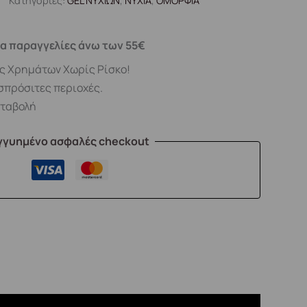
Κατηγορίες:
GEL ΝΥΧΙΩΝ
,
ΝΥΧΙΑ
,
ΟΜΟΡΦΙΑ
α παραγγελίες άνω των 55€
ς Χρημάτων Χωρίς Ρίσκο!
σπρόσιτες περιοχές.
αταβολή
γγυημένο ασφαλές checkout