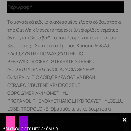
Περιγραφή
Το μοναδικά ειδικά σχεδιασμένο ελαστικό βουρτσάκι
της Cat Walk Mascara παρέχει βλεφαρίδες γεμάτες
όγκο, για τέλειο βαθύ αποτέλεσμα και τονισμό του
βλέμματος. Συστατικά Τρόπος Χρήσης AQUA,Cl
77499,SYNTHETIC WAX,SYNTHETIC
BEESWAX,GLYCERYL STEARATE,STEARIC
ACID,BUTYLENE GLYCOL,ACACIA SENEGAL
GUM,PALMITIC ACID,ORYZA SATIVA BRAN
CERA,POLYBUTENE,VP/ EICOSENE
COPOLYMER,AMINOMETHYL
PROPANOL,PHENOXYETHANOL,HYDROXYETHYLCELLU
LOSE, TROPOLONE. Εφαρμόστε με το βουρτσάκι
απευθείας στις βλεφαρίδες από τη ρίζα μέχρι την
άκρη. Επαναλάβετε μέχρι το επιθυμητό αποτέλεσμα.
Βρισκόμαστε υπό εξέλιξη