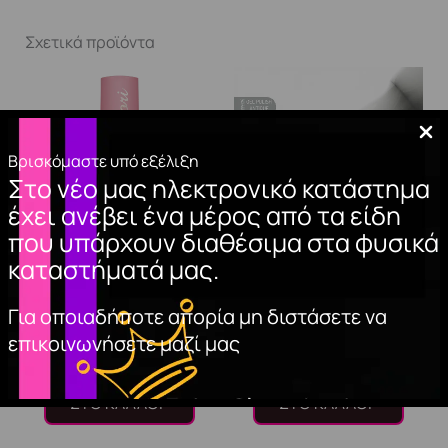
Σχετικά προϊόντα
Βρισκόμαστε υπό εξέλιξη
Στο νέο μας ηλεκτρονικό κατάστημα
έχει ανέβει ένα μέρος από τα είδη
που υπάρχουν διαθέσιμα στα φυσικά
καταστήματά μας.
BASE COAT CLASSIC
GEL POLISH
15ml.
ANTIQUE 02 15ml.
Για οποιαδήποτε απορία μη διστάσετε να
επικοινωνήσετε μαζί μας
10,00
€
10,00
€
ΠΡΟΣΘΉΚΗ
ΠΡΟΣΘΉΚΗ
ΣΤΟ ΚΑΛΆΘΙ
ΣΤΟ ΚΑΛΆΘΙ