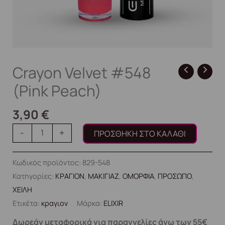
Crayon Velvet #548
(Pink Peach)
3,90
€
-
+
ΠΡΟΣΘΉΚΗ ΣΤΟ ΚΑΛΆΘΙ
Κωδικός προϊόντος:
829-548
Κατηγορίες:
ΚΡΑΓΙΟΝ
,
ΜΑΚΙΓΙΑΖ
,
ΟΜΟΡΦΙΑ
,
ΠΡΟΣΩΠΟ
,
ΧΕΙΛΗ
Ετικέτα:
κραγιον
Μάρκα:
ELIXIR
Δωρεάν μεταφορικά για παραγγελίες άνω των 55€