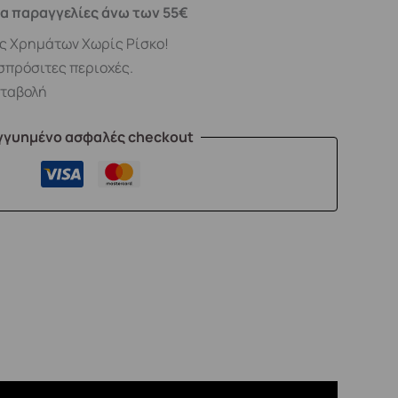
α παραγγελίες άνω των 55€
ς Χρημάτων Χωρίς Ρίσκο!
σπρόσιτες περιοχές.
αταβολή
γγυημένο ασφαλές checkout