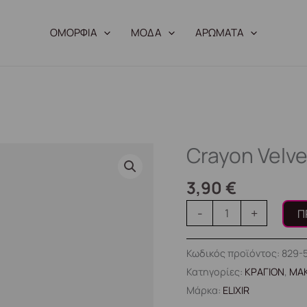
ΟΜΟΡΦΙΑ
ΜΟΔΑ
ΑΡΩΜΑΤΑ
Crayon Velv
Crayon
Velvet
3,90
€
#557
(Ruby
-
+
Π
Red)
ποσότητα
Κωδικός προϊόντος:
829-
Κατηγορίες:
ΚΡΑΓΙΟΝ
,
ΜΑΚ
Μάρκα:
ELIXIR