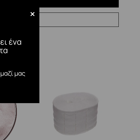
ει ένα
τα
 μαζί μας