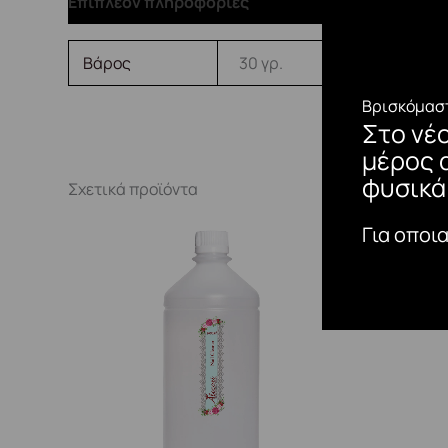
Επιπλέον πληροφορίες
Βάρος
30 γρ.
Βρισκόμαστ
Στο νέ
μέρος 
φυσικά
Σχετικά προϊόντα
Για οποι