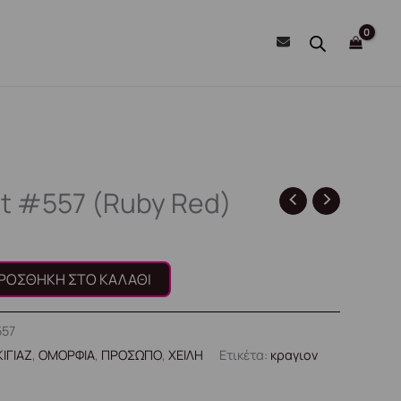
et #557 (Ruby Red)
ΡΟΣΘΉΚΗ ΣΤΟ ΚΑΛΆΘΙ
557
ΙΓΙΑΖ
,
ΟΜΟΡΦΙΑ
,
ΠΡΟΣΩΠΟ
,
ΧΕΙΛΗ
Ετικέτα:
κραγιον