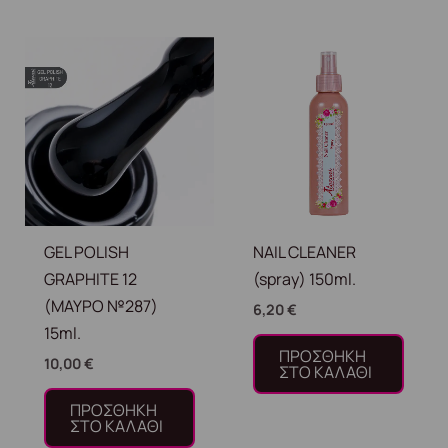
GEL POLISH
NAIL CLEANER
GRAPHITE 12
(spray) 150ml.
(ΜΑΥΡΟ №287)
6,20
€
15ml.
ΠΡΟΣΘΉΚΗ
10,00
€
ΣΤΟ ΚΑΛΆΘΙ
ΠΡΟΣΘΉΚΗ
ΣΤΟ ΚΑΛΆΘΙ