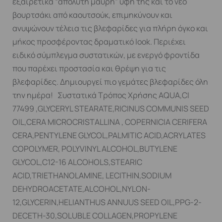
εξαιρετικά “απόλυτη μαύρη” υφή της και το νέο
βουρτσάκι από καουτσούκ, επιμηκύνουν και
ανυψώνουν τέλεια τις βλεφαρίδες για πλήρη όγκο και
μήκος προσφέροντας δραματικό look. Περιέχει
ειδικό σύμπλεγμα συστατικών, με ενεργό φροντίδα
που παρέχει προστασία και θρέψη για τις
βλεφαρίδες. Δημιουργεί πιο γεμάτες βλεφαρίδες όλη
την ημέρα! Συστατικά Τρόπος Χρήσης AQUA,CI
77499 ,GLYCERYL STEARATE,RICINUS COMMUNIS SEED
OIL,CERA MICROCRISTALLINA , COPERNICIA CERIFERA
CERA,PENTYLENE GLYCOL,PALMITIC ACID,ACRYLATES
COPOLYMER, POLYVINYL ALCOHOL,BUTYLENE
GLYCOL,C12-16 ALCOHOLS,STEARIC
ACID,TRIETHANOLAMINE, LECITHIN,SODIUM
DEHYDROACETATE,ALCOHOL,NYLON-
12,GLYCERIN,HELIANTHUS ANNUUS SEED OIL,PPG-2-
DECETH-30,SOLUBLE COLLAGEN,PROPYLENE