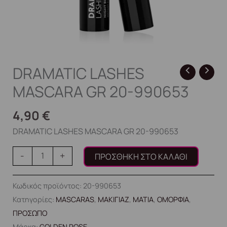
DRAMATIC LASHES
MASCARA GR 20-990653
4,90
€
DRAMATIC LASHES MASCARA GR 20-990653
-
+
ΠΡΟΣΘΉΚΗ ΣΤΟ ΚΑΛΆΘΙ
Κωδικός προϊόντος:
20-990653
Κατηγορίες:
MASCARAS
,
ΜΑΚΙΓΙΑΖ
,
ΜΑΤΙΑ
,
ΟΜΟΡΦΙΑ
,
ΠΡΟΣΩΠΟ
Μάρκα:
GOLDEN ROSE