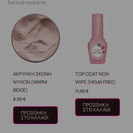
Σχετικά προϊόντα
ΑΚΡΥΛΙΚΗ ΣΚΟΝΗ
TOP COAT NON
ΝΥΧΙΩΝ (WARM
WIPE (HEMA FREE)
BEIGE)
11,00
€
8,50
€
ΠΡΟΣΘΉΚΗ
ΣΤΟ ΚΑΛΆΘΙ
ΠΡΟΣΘΉΚΗ
ΣΤΟ ΚΑΛΆΘΙ